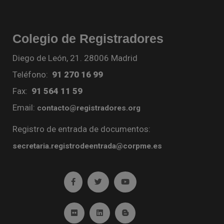
Colegio de Registradores
Diego de León, 21. 28006 Madrid
Teléfono:
91 270 16 99
Fax:
91 564 11 59
Email:
contacto@registradores.org
Registro de entrada de documentos:
secretaria.registrodeentrada@corpme.es
Ir a facebook (abre en ventana nueva)
Ir a twitter (abre en ventana nueva)
Ir a YouTube (abre en venta
Ir a Flickr (abre en ventana nueva)
Ir a Linkedin (abre en ventana nueva)
Ir al Blog (abre en ventana n