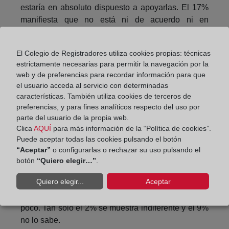
estaría en absoluto dispuesto a apoyarlas. El 17%
manifiesta que no está ni de acuerdo ni en
desacuerdo.
Según el estudio de ASVAL y SIMA, el 85%
El Colegio de Registradores utiliza cookies propias: técnicas
estrictamente necesarias para permitir la navegación por la
considera que el mercado del alquiler tendría más
web y de preferencias para recordar información para que
estabilidad si se garantiza que, ante una ocupación
el usuario acceda al servicio con determinadas
ilegal o un impago, el propietario recuperará el
características. También utiliza cookies de terceros de
control de su vivienda en el menor tiempo posible.
preferencias, y para fines analíticos respecto del uso por
parte del usuario de la propia web.
Más de seis de cada diez propietarios consideran
Clica
AQUÍ
para más información de la “Política de cookies”.
que una reducción en el plazo de los desahucios
Puede aceptar todas las cookies pulsando el botón
en caso de un impago de la renta aumentaría la
“Aceptar”
o configurarlas o rechazar su uso pulsando el
oferta de viviendas en alquiler porque daría mayor
botón
“Quiero elegir…”
.
seguridad jurídica a los arrendadores. Un 13% de
Quiero elegir...
Aceptar
los propietarios piensa que no debería afectar,
mientras que otro 13% considera que afectaría muy
poco. Tan solo el 2% se muestra indiferente y el 9%
no lo sabe.