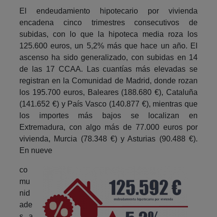
El endeudamiento hipotecario por vivienda
encadena cinco trimestres consecutivos de
subidas, con lo que la hipoteca media roza los
125.600 euros, un 5,2% más que hace un año. El
ascenso ha sido generalizado, con subidas en 14
de las 17 CCAA. Las cuantías más elevadas se
registran en la Comunidad de Madrid, donde rozan
los 195.700 euros, Baleares (188.680 €), Cataluña
(141.652 €) y País Vasco (140.877 €), mientras que
los importes más bajos se localizan en
Extremadura, con algo más de 77.000 euros por
vivienda, Murcia (78.348 €) y Asturias (90.488 €).
En nueve
co
mu
nid
ade
s a