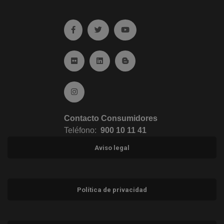
Ir a facebook (abre en ventana nueva)
Ir a twitter (abre en ventana nueva)
Ir a YouTube (abre en venta
Ir a Flickr (abre en ventana nueva)
Ir a Linkedin (abre en ventana nueva)
Ir al Blog (abre en ventana n
Ir a Instagram (abre en ventana nueva)
Contacto Consumidores
Teléfono:
900 10 11 41
Aviso legal
Política de privacidad