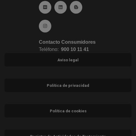
Ir a Flickr (abre en ventana nueva)
Ir a Linkedin (abre en ventana nueva)
Ir al Blog (abre en ventana n
Ir a Instagram (abre en ventana nueva)
Contacto Consumidores
Teléfono:
900 10 11 41
Aviso legal
Política de privacidad
Política de cookies