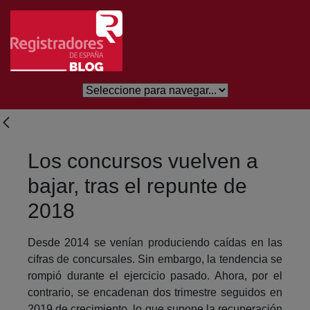
Saltar al contenido principal
Los concursos vuelven a
bajar, tras el repunte de
2018
Desde 2014 se venían produciendo caídas en las
cifras de concursales. Sin embargo, la tendencia se
rompió durante el ejercicio pasado. Ahora, por el
contrario, se encadenan dos trimestre seguidos en
2019 de crecimiento, lo que supone la recuperación