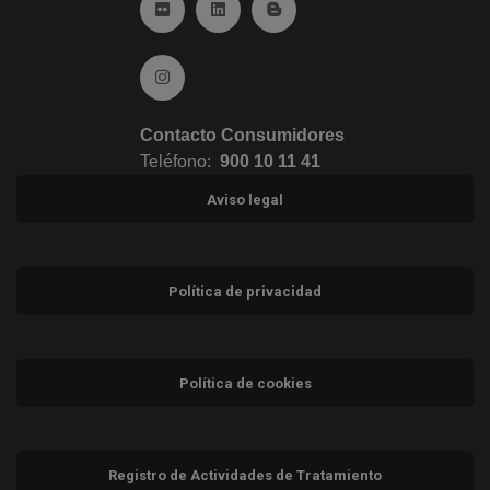
Ir a Flickr (abre en ventana nueva)
Ir a Linkedin (abre en ventana nueva)
Ir al Blog (abre en ventana n
Ir a Instagram (abre en ventana nueva)
Contacto Consumidores
Teléfono:
900 10 11 41
Aviso legal
Política de privacidad
Política de cookies
Registro de Actividades de Tratamiento