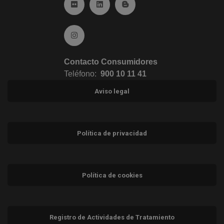
Ir a Flickr (abre en ventana nueva)
Ir a Linkedin (abre en ventana nueva)
Ir al Blog (abre en ventana n
Ir a Instagram (abre en ventana nueva)
Contacto Consumidores
Teléfono:
900 10 11 41
Aviso legal
Política de privacidad
Política de cookies
Registro de Actividades de Tratamiento