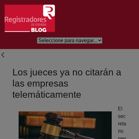
Saltar al contenido principal
Los jueces ya no citarán a
las empresas
telemáticamente
El
sec
reta
rio
gen