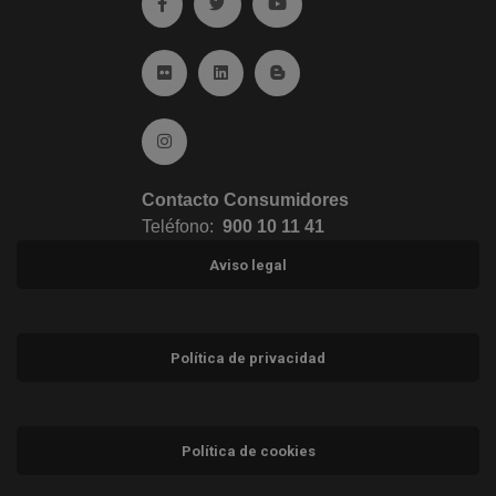
Ir a facebook (abre en ventana nueva)
Ir a twitter (abre en ventana nueva)
Ir a YouTube (abre en venta
Ir a Flickr (abre en ventana nueva)
Ir a Linkedin (abre en ventana nueva)
Ir al Blog (abre en ventana n
Ir a Instagram (abre en ventana nueva)
Contacto Consumidores
Teléfono:
900 10 11 41
Aviso legal
Política de privacidad
Política de cookies