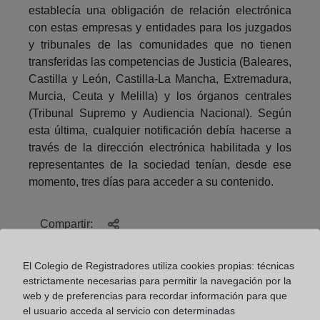
establecía una obligación de relación electrónica
con estas empresas y entidades para los juzgados
y tribunales de las comunidades que no tienen
transferidas las competencias de Justicia (Baleares,
Castilla y León, Castilla-La Mancha, Extremadura,
Murcia, Ceuta y Melilla) y los órganos centrales
(Tribunal Supremo y Audiencia Nacional). Según
esta última, cualquier notificación debía hacerse a
través de la dirección electrónica habilitada y los
representantes de la sociedad tenían, desde ese
momento, tres días para acceder a su contenido.
Compartir:
El Colegio de Registradores utiliza cookies propias: técnicas
estrictamente necesarias para permitir la navegación por la
web y de preferencias para recordar información para que
el usuario acceda al servicio con determinadas