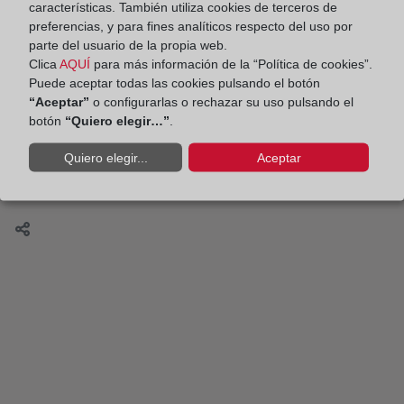
características. También utiliza cookies de terceros de
La Ley de Sociedades de Capital reforma las
preferencias, y para fines analíticos respecto del uso por
cotizadas
parte del usuario de la propia web.
Clica
AQUÍ
para más información de la “Política de cookies”.
Puede aceptar todas las cookies pulsando el botón
“Aceptar”
o configurarlas o rechazar su uso pulsando el
botón
“Quiero elegir…”
.
Reglamento de contratos inmobiliarios: vigente en
Quiero elegir...
Aceptar
junio