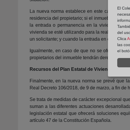
El Cole
La nueva norma establece en este caso que la 
necesa
residencia del propietario; si el inmueble se en
inform
la entrada o permanencia en la vivienda se hay
También
vivienda se esté utilizando para la realización de
del uso
Clica
A
un solicitante; y cuando la entrada en el inmuebl
las co
Igualmente, en caso de que no se ofrezca una so
el bot
propietarios del inmueble tendrán derecho a sol
Recursos del Plan Estatal de Vivienda
Finalmente, en la nueva norma se prevé que la
Real Decreto 106/2018, de 9 de marzo, a fin de 
Se trata de medidas de carácter excepcional que
suman a las diferentes actuaciones desarrollada
legislación estatal que ofrecerá soluciones equ
artículo 47 de la Constitución Española.