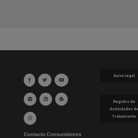
Aviso legal
Ir a facebook (abre en ventana nueva)
Ir a twitter (abre en ventana nueva)
Ir a YouTube (abre en ventana nueva
Ir a Flickr (abre en ventana nueva)
Ir a Linkedin (abre en ventana nueva)
Ir al Blog (abre en ventana nueva)
Registro de
Actividades d
Tratamiento
Ir a Instagram (abre en ventana nueva)
Contacto Consumidores