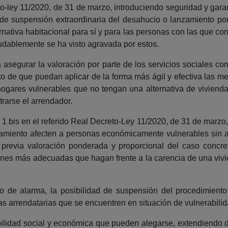
eto-ley 11/2020, de 31 de marzo, introduciendo seguridad y garan
 de suspensión extraordinaria del desahucio o lanzamiento po
rnativa habitacional para sí y para las personas con las que co
udablemente se ha visto agravada por estos.
a asegurar la valoración por parte de los servicios sociales co
eto de que puedan aplicar de la forma más ágil y efectiva las
hogares vulnerables que no tengan una alternativa de vivienda
rarse el arrendador.
 1 bis en el referido Real Decreto-Ley 11/2020, de 31 de marzo,
miento afecten a personas económicamente vulnerables sin alt
previa valoración ponderada y proporcional del caso concret
nes más adecuadas que hagan frente a la carencia de una vivi
ado de alarma, la posibilidad de suspensión del procedimient
s arrendatarias que se encuentren en situación de vulnerabilid
bilidad social y económica que pueden alegarse, extendiendo 