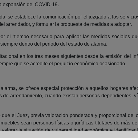
 la expansión del COVID-19.
ida, se establece la comunicación por el juzgado a los servicio
del arrendador, y formular la propuesta de medidas a adoptar.
r el “tiempo necesario para aplicar las medidas sociales qu
 siempre dentro del periodo del estado de alarma.
acional en los tres meses siguientes desde la emisión del inf
empre que se acredite el perjuicio económico ocasionado.
 alarma, se ofrece especial protección a aquellos hogares af
os de arrendamiento, cuando existan personas dependientes, v
e que el Juez, previa valoración ponderada y proporcional del c
muebles sean personas físicas o jurídicas titulares de más de 
alorar la situación de vulnerabilidad económica e identificar 