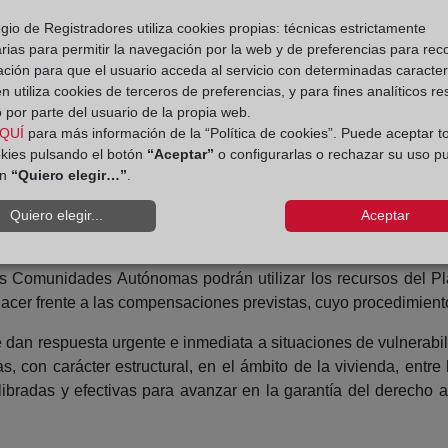
gio de Registradores utiliza cookies propias: técnicas estrictamente
suspensión del procedimiento nunca podrá dictarse cuando la
rias para permitir la navegación por la web y de preferencias para rec
cuentra cedido a una persona física que tenga en él su domicilio
ación para que el usuario acceda al servicio con determinadas caracterí
a producido mediando intimidación o violencia sobre las per
 utiliza cookies de terceros de preferencias, y para fines analíticos r
 actividades ilícitas; al tratarse de inmuebles destinados a viv
 por parte del usuario de la propia web.
QUÍ
para más información de la “Política de cookies”. Puede aceptar t
e se haya producido con posterioridad a la entrada en vigor del
okies pulsando el botón
“Aceptar”
o configurarlas o rechazar su uso p
lución habitacional en los tres meses siguientes desde la em
ón
“Quiero elegir…”
.
icitar una compensación siempre que se acredite el perjuicio 
Quiero elegir...
Aceptar
s Comunidades Autónomas podrán utilizar los recursos del Pl
hacer frente a las compensaciones previstas, cuyo procedimiento
 dan respuesta urgente e inmediata a situaciones de vulnerabil
s, con carácter estructural, en el ámbito de la vivienda, entr
ilibradas y efectivas para avanzar en la garantía del derecho