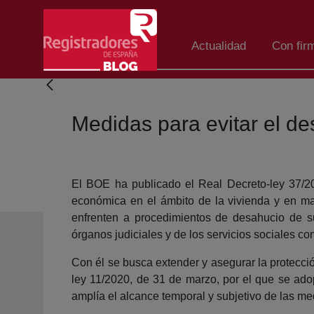
Saltar al contenido principal
Actualidad
Con fir
Medidas para evitar el d
El BOE ha publicado el Real Decreto-ley 37/20
económica en el ámbito de la vivienda y en ma
enfrenten a procedimientos de desahucio de s
órganos judiciales y de los servicios sociales c
Con él se busca extender y asegurar la protecció
ley 11/2020, de 31 de marzo, por el que se ad
amplía el alcance temporal y subjetivo de las m