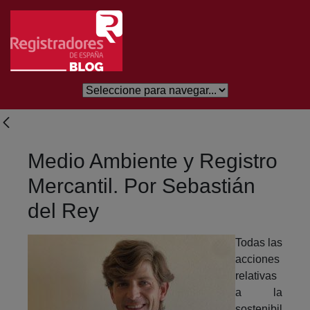
Saltar al contenido principal
Medio Ambiente y Registro
Mercantil. Por Sebastián
del Rey
Todas las
acciones
relativas
a la
sostenibil