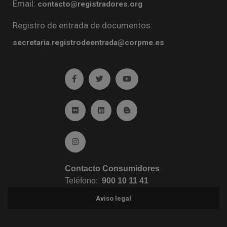
Email:
contacto@registradores.org
Registro de entrada de documentos:
secretaria.registrodeentrada@corpme.es
Ir a facebook (abre en ventana nueva)
Ir a twitter (abre en ventana nueva)
Ir a YouTube (abre en venta
Ir a Flickr (abre en ventana nueva)
Ir a Linkedin (abre en ventana nueva)
Ir al Blog (abre en ventana n
Ir a Instagram (abre en ventana nueva)
Contacto Consumidores
Teléfono:
900 10 11 41
Aviso legal