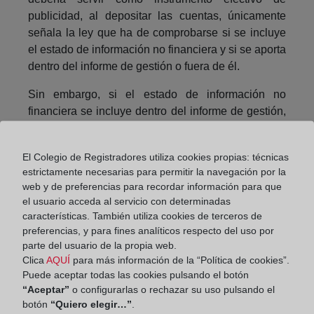
publicidad, al depositar las cuentas, únicamente
señala la ley que ha de comprobarse si se incluye
el estado de información no financiera y si se aporta
dentro del informe de gestión o fuera de él.
Sin embargo, si el estado de información no
financiera se incluye dentro del informe de gestión,
en la práctica se impide el control de su contenido
por parte del registrador mercantil. Además, el
El Colegio de Registradores utiliza cookies propias: técnicas
formato en el que se aporta que hoy no está
estrictamente necesarias para permitir la navegación por la
definido ni estandarizado, no permite tampoco la
web y de preferencias para recordar información para que
correcta clasificación y tratamiento de la
el usuario acceda al servicio con determinadas
información.
características. También utiliza cookies de terceros de
preferencias, y para fines analíticos respecto del uso por
Para la efectividad de la norma, sería necesaria la
parte del usuario de la propia web.
estandarización de la información para su correcta
Clica
AQUÍ
para más información de la “Política de cookies”.
medición y comparación entre las distintas
Puede aceptar todas las cookies pulsando el botón
“Aceptar”
o configurarlas o rechazar su uso pulsando el
compañías, al igual que se hace con la información
botón
“Quiero elegir…”
.
financiera, de modo que pudiese comprobarse, no