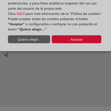
preferencias, y para fines analíticos respecto del uso por
Feria del Libro de Madrid
parte del usuario de la propia web.
Clica
AQUÍ
para más información de la “Política de cookies”.
Puede aceptar todas las cookies pulsando el botón
“Aceptar”
o configurarlas o rechazar su uso pulsando el
botón
“Quiero elegir…”
.
Celebramos la primera sesión del club de lectura de
registradores, dedicada a Patrick Modiano.
Quiero elegir...
Aceptar