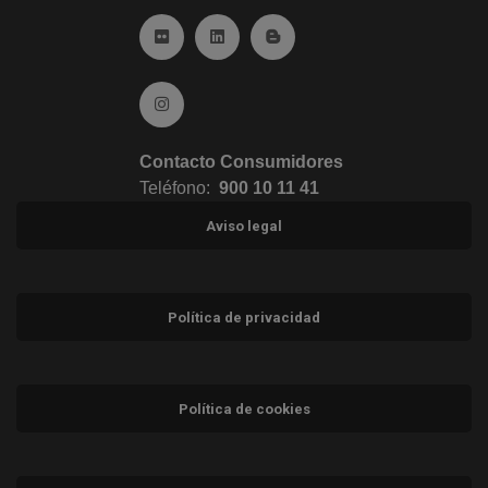
Ir a Flickr (abre en ventana nueva)
Ir a Linkedin (abre en ventana nueva)
Ir al Blog (abre en ventana n
Ir a Instagram (abre en ventana nueva)
Contacto Consumidores
Teléfono:
900 10 11 41
Aviso legal
Política de privacidad
Política de cookies