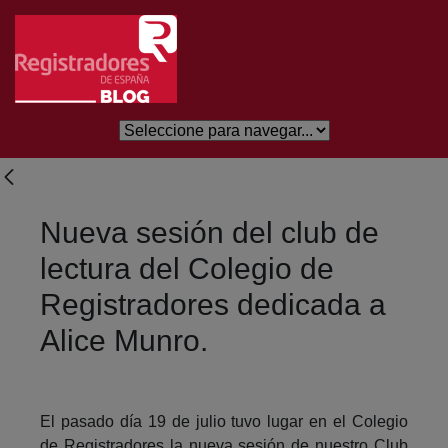
Saltar al contenido principal
Nueva sesión del club de
lectura del Colegio de
Registradores dedicada a
Alice Munro.
El pasado día 19 de julio tuvo lugar en el Colegio
de Registradores la nueva sesión de nuestro Club