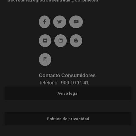
Ir a facebook (abre en ventana nueva)
Ir a twitter (abre en ventana nueva)
Ir a YouTube (abre en venta
Ir a Flickr (abre en ventana nueva)
Ir a Linkedin (abre en ventana nueva)
Ir al Blog (abre en ventana n
Ir a Instagram (abre en ventana nueva)
Contacto Consumidores
Teléfono:
900 10 11 41
Aviso legal
Política de privacidad