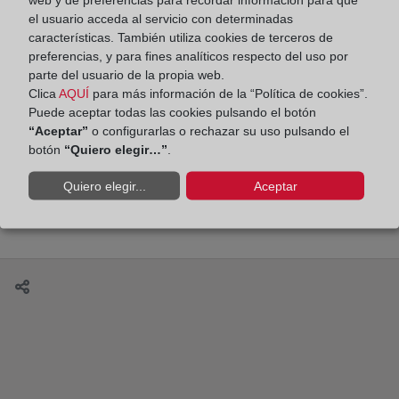
el usuario acceda al servicio con determinadas
características. También utiliza cookies de terceros de
preferencias, y para fines analíticos respecto del uso por
parte del usuario de la propia web.
Clica
AQUÍ
para más información de la “Política de cookies”.
Beatriz Corredor y Sergio Nasarre dialogan sobre
Puede aceptar todas las cookies pulsando el botón
la crisis de la vivienda. Por Diego Vigil
“Aceptar”
o configurarlas o rechazar su uso pulsando el
botón
“Quiero elegir…”
.
Quiero elegir...
Aceptar
Elogio de la hipoteca. Por María Emilia Adán