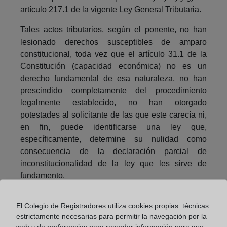
artículo 217.1 de la vigente Ley General Tributaria.
Tales actos tributarios, según el ponente, no han
lesionado derechos susceptibles de amparo
constitucional, toda vez que el artículo 31.1 de la
Constitución (capacidad económica) no es un
derecho fundamental de esa naturaleza, no han
prescindido completamente del procedimiento
legalmente establecido, no han otorgado
potestades al solicitante de las que este carecía ni,
en fin, puede identificarse una ley que,
específicamente, determine su nulidad como
consecuencia de la declaración parcial de
inconstitucionalidad de la ley que les sirve de
fundamento.
Compartir:
El Colegio de Registradores utiliza cookies propias: técnicas
estrictamente necesarias para permitir la navegación por la
web y de preferencias para recordar información para que