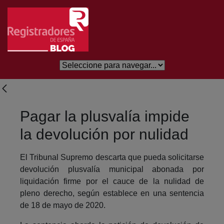
Saltar al contenido principal
Pagar la plusvalía impide
la devolución por nulidad
El Tribunal Supremo descarta que pueda solicitarse
devolución plusvalía municipal abonada por
liquidación firme por el cauce de la nulidad de
pleno derecho, según establece en una sentencia
de 18 de mayo de 2020.