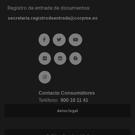
Registro de entrada de documentos:
secretaria.registrodeentrada@corpme.es
Ir a facebook (abre en ventana nueva)
Ir a twitter (abre en ventana nueva)
Ir a YouTube (abre en venta
Ir a Flickr (abre en ventana nueva)
Ir a Linkedin (abre en ventana nueva)
Ir al Blog (abre en ventana n
Ir a Instagram (abre en ventana nueva)
Contacto Consumidores
Teléfono:
900 10 11 41
Aviso legal