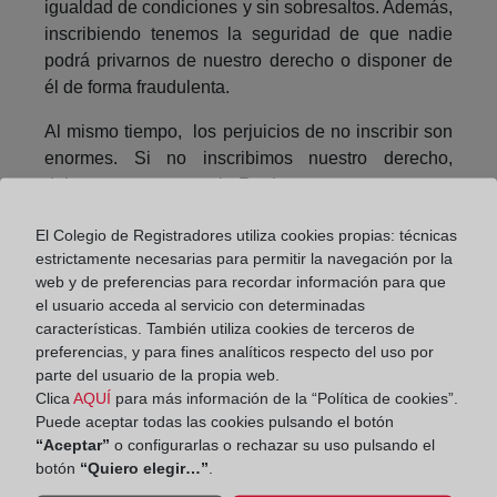
igualdad de condiciones y sin sobresaltos. Además,
inscribiendo tenemos la seguridad de que nadie
podrá privarnos de nuestro derecho o disponer de
él de forma fraudulenta.
Al mismo tiempo, los perjuicios de no inscribir son
enormes. Si no inscribimos nuestro derecho,
dejamos que en el Registro aparezca como
propietario quien ya no lo es. Ello no sólo conlleva
El Colegio de Registradores utiliza cookies propias: técnicas
el peligro de que venda la finca a otro como si lo
estrictamente necesarias para permitir la navegación por la
fuera –en cuyo caso nos quedaríamos sin ella si
web y de preferencias para recordar información para que
ese segundo comprador que inscribe antes que yo
el usuario acceda al servicio con determinadas
es de buena fe- sino también con el riesgo de que
características. También utiliza cookies de terceros de
los acreedores de quien aparece como titular
preferencias, y para fines analíticos respecto del uso por
embarguen esa finca y nos veamos en la necesidad
parte del usuario de la propia web.
de entablar costosos pleitos para quitarnos de
Clica
AQUÍ
para más información de la “Política de cookies”.
Puede aceptar todas las cookies pulsando el botón
encima el embargo. En suma: más vale prevenir.
“Aceptar”
o configurarlas o rechazar su uso pulsando el
botón
“Quiero elegir…”
.
Compartir: