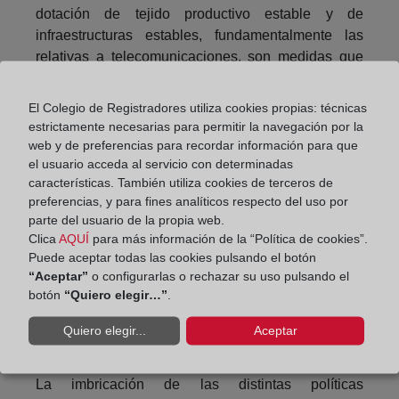
dotación de tejido productivo estable y de
infraestructuras estables, fundamentalmente las
relativas a telecomunicaciones, son medidas que
sin duda se dirigen y benefician a un turismo de
destino que, cada vez más, busca estos ámbitos.
El Colegio de Registradores utiliza cookies propias: técnicas
En este sentido, con más, han de removerse los
estrictamente necesarias para permitir la navegación por la
obstáculos que pueda contener nuestra normativa
web y de preferencias para recordar información para que
para el desarrollo de este tipo de actividades, como
el usuario acceda al servicio con determinadas
características. También utiliza cookies de terceros de
es muestra la limitación de establecimientos
preferencias, y para fines analíticos respecto del uso por
hosteleros que, en términos espaciales, rige en
parte del usuario de la propia web.
nuestro Reglamento de Suelo Rústico desde 2004
Clica
AQUÍ
para más información de la “Política de cookies”.
y cuya supresión se abordará en el Decreto en
Puede aceptar todas las cookies pulsando el botón
materia de urbanismo para pequeños municipios,
“Aceptar”
o configurarlas o rechazar su uso pulsando el
hoy en tramitación.
botón
“Quiero elegir…”
.
5. Puesta en valor de los elementos patrimoniales
Quiero elegir...
Aceptar
buscando nuevas funcionalidades a los mismos.
La imbricación de las distintas políticas