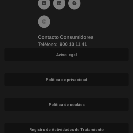
Ir a Flickr (abre en ventana nueva)
Ir a Linkedin (abre en ventana nueva)
Ir al Blog (abre en ventana n
Ir a Instagram (abre en ventana nueva)
Contacto Consumidores
Teléfono:
900 10 11 41
Aviso legal
Política de privacidad
Política de cookies
Registro de Actividades de Tratamiento