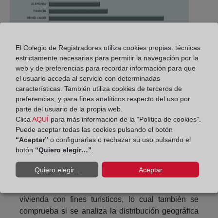
“La demanda extranjera no sólo constituyó un factor
El Colegio de Registradores utiliza cookies propias: técnicas
relevante en la recuperación del mercado
estrictamente necesarias para permitir la navegación por la
inmobiliario español en la crisis inmobiliaria y
web y de preferencias para recordar información para que
financiera, sino que, en pleno proceso de
el usuario acceda al servicio con determinadas
recuperación, con aumento de compraventas y
características. También utiliza cookies de terceros de
precios, esta demanda sigue creciendo
preferencias, y para fines analíticos respecto del uso por
parte del usuario de la propia web.
activamente”, destaca el informe en el que el
Clica
AQUÍ
para más información de la “Política de cookies”.
desglose por nacionalidades mantiene el esquema
Puede aceptar todas las cookies pulsando el botón
habitual.
Los británicos lideran la demanda con
“Aceptar”
o configurarlas o rechazar su uso pulsando el
un 15% de las compras extranjeras, seguidos
botón
“Quiero elegir…”
.
de franceses, alemanes, belgas, suecos,
italianos y rumanos.
Quiero elegir...
Aceptar
Son nacionalidades vinculadas a la compra de
vivienda con fines turísticos, lo cual también se
comprueba si se analiza la distribución geográfica