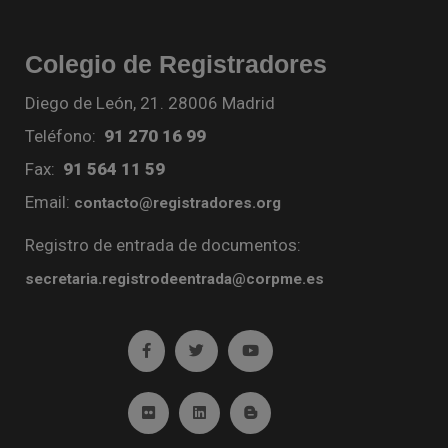
Colegio de Registradores
Diego de León, 21. 28006 Madrid
Teléfono:
91 270 16 99
Fax:
91 564 11 59
Email:
contacto@registradores.org
Registro de entrada de documentos:
secretaria.registrodeentrada@corpme.es
Ir a facebook (abre en ventana nueva)
Ir a twitter (abre en ventana nueva)
Ir a YouTube (abre en venta
Ir a Flickr (abre en ventana nueva)
Ir a Linkedin (abre en ventana nueva)
Ir al Blog (abre en ventana n