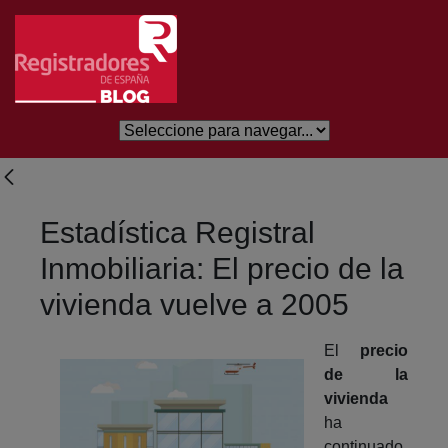
Saltar al contenido principal
Estadística Registral
Inmobiliaria: El precio de la
vivienda vuelve a 2005
El
precio
de la
vivienda
ha
continuado