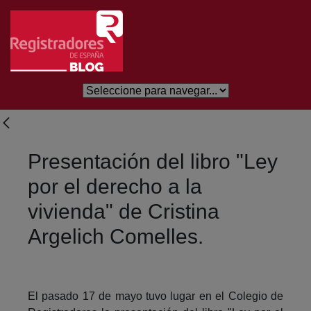
Saltar al contenido principal
Presentación del libro "Ley
por el derecho a la
vivienda" de Cristina
Argelich Comelles.
El pasado 17 de mayo tuvo lugar en el Colegio de