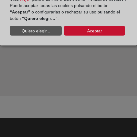
Sesión de abril: El regreso del soldado, de Rebecca
Puede aceptar todas las cookies pulsando el botón
West.
“Aceptar”
o configurarlas o rechazar su uso pulsando el
botón
“Quiero elegir…”
.
Quiero elegir...
Aceptar