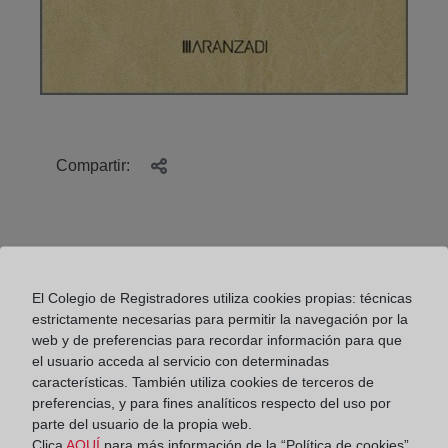
Compartir:
El Colegio de Registradores utiliza cookies propias: técnicas
estrictamente necesarias para permitir la navegación por la
CÓMO PEDIR UNA NOTA SIMPLE ON LINE
web y de preferencias para recordar información para que
el usuario acceda al servicio con determinadas
características. También utiliza cookies de terceros de
preferencias, y para fines analíticos respecto del uso por
parte del usuario de la propia web.
El club de lectura del Colegio de Registradores.
Clica
AQUÍ
para más información de la “Política de cookies”.