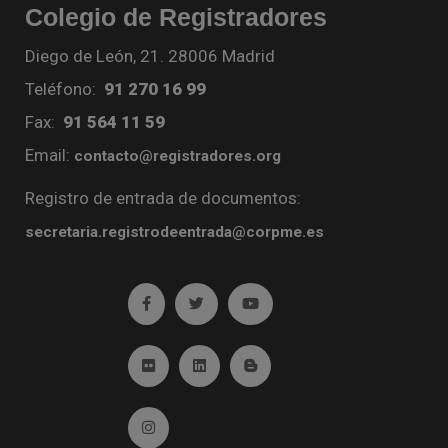
Colegio de Registradores
Diego de León, 21. 28006 Madrid
Teléfono:
91 270 16 99
Fax:
91 564 11 59
Email:
contacto@registradores.org
Registro de entrada de documentos:
secretaria.registrodeentrada@corpme.es
Ir a facebook (abre en ventana nueva)
Ir a twitter (abre en ventana nueva)
Ir a YouTube (abre en venta
Ir a Flickr (abre en ventana nueva)
Ir a Linkedin (abre en ventana nueva)
Ir al Blog (abre en ventana n
Ir a Instagram (abre en ventana nueva)