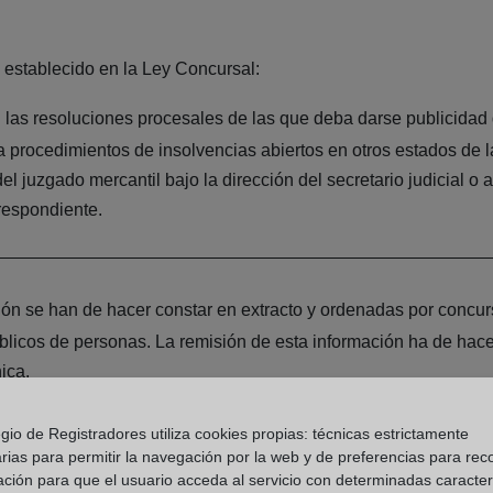
 establecido en la Ley Concursal:
 las resoluciones procesales de las que deba darse publicidad 
 procedimientos de insolvencias abiertos en otros estados de l
l juzgado mercantil bajo la dirección del secretario judicial o a
respondiente.
ón se han de hacer constar en extracto y ordenadas por concur
úblicos de personas. La remisión de esta información ha de hace
ica.
gio de Registradores utiliza cookies propias: técnicas estrictamente
rias para permitir la navegación por la web y de preferencias para rec
era contiene la información precisa sobre la iniciación y finaliz
ación para que el usuario acceda al servicio con determinadas caracterí