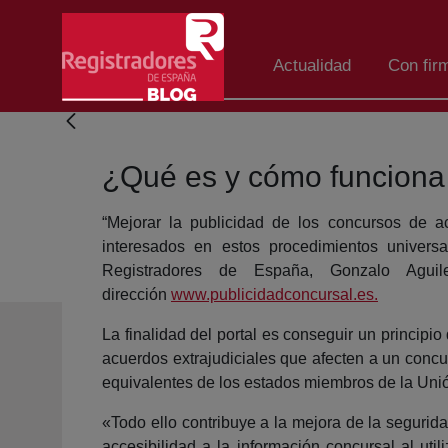
Saltar al contenido principal
Actualidad
Con fir
¿Qué es y cómo funciona 
“Mejorar la publicidad de los concursos de a
interesados en estos procedimientos univers
Registradores de España, Gonzalo Agui
dirección
www.publicidadconcursal.es.
La finalidad del portal es conseguir un principi
acuerdos extrajudiciales que afecten a un concu
equivalentes de los estados miembros de la Uni
«Todo ello contribuye a la mejora de la segurid
accesibilidad a la información concursal al ut