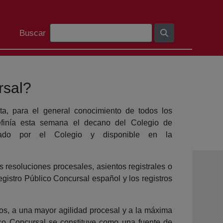
Barra de búsqueda
Buscar
rsal?
ta, para el general conocimiento de todos los
definía esta semana el decano del Colegio de
lado por el Colegio y disponible en la
s resoluciones procesales, asientos registrales o
gistro Público Concursal español y los registros
vos, a una mayor agilidad procesal y a la máxima
lico Concursal se constituye como una fuente de