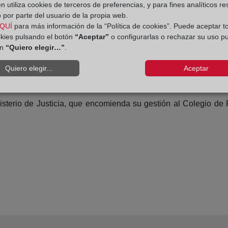
 que se deben hacer constar son los procedimientos para alcan
 utiliza cookies de terceros de preferencias, y para fines analíticos r
 por parte del usuario de la propia web.
or, mediador concursal , la fecha de solicitud, de apertura de
QUÍ
para más información de la “Política de cookies”. Puede aceptar t
 el anuncio con el extracto del decreto del secretario judicial po
okies pulsando el botón
“Aceptar”
o configurarlas o rechazar su uso p
e apruebe la homologación de los acuerdos de refinanciación y 
ón
“Quiero elegir…”
.
Quiero elegir...
Aceptar
sterio de Justicia, que encomienda su gestión al Colegio de 