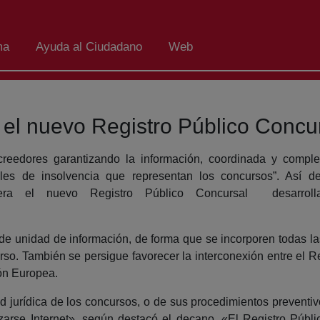
ma
Ayuda al Ciudadano
Web
el nuevo Registro Público Concu
creedores garantizando la información, coordinada y comple
ales de insolvencia que representan los concursos”. Así 
lera el nuevo Registro Público Concursal desarrol
o de unidad de información, de forma que se incorporen todas la
rso. También se persigue favorecer la interconexión entre el Re
ón Europea.
ad jurídica de los concursos, o de sus procedimientos preventi
ilizarse Internet», según destacó el decano. «El Registro Púb