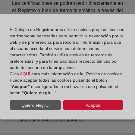
Las certificaciones se podrán pedir directamente en
el Registro o bien de forma telemática a través del
portal web del Colegio de
Registradores
www.registradores.org,
aunque será
El Colegio de Registradores utiliza cookies propias: técnicas
necesario ser usuario abonado del servicio o,
estrictamente necesarias para permitir la navegación por la
cuando se trate de un usuario esporádico,
web y de preferencias para recordar información para que
identificarse mediante
el usuario acceda al servicio con determinadas
características. También utiliza cookies de terceros de
preferencias, y para fines analíticos respecto del uso por
Compartir:
parte del usuario de la propia web.
Clica
AQUÍ
para más información de la “Política de cookies”.
Puede aceptar todas las cookies pulsando el botón
“Aceptar”
o configurarlas o rechazar su uso pulsando el
botón
“Quiero elegir…”
.
Quiero elegir...
Aceptar
Sobre la intervención del Ministerio Fiscal en los
procedimientos expropiatorios