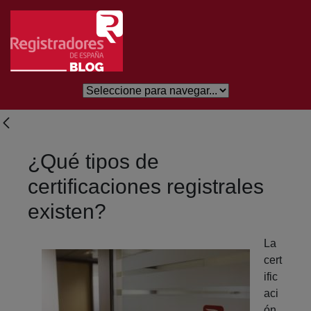
Saltar al contenido principal
¿Qué tipos de
certificaciones registrales
existen?
La
cert
ific
aci
ón