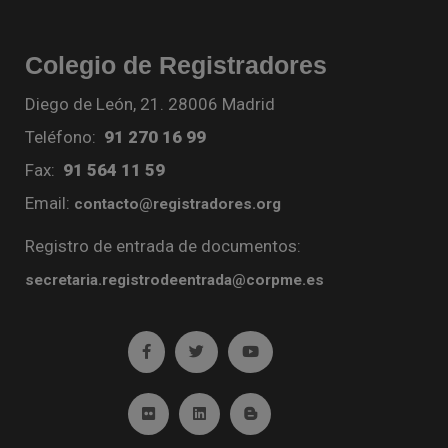
Colegio de Registradores
Diego de León, 21. 28006 Madrid
Teléfono:
91 270 16 99
Fax:
91 564 11 59
Email:
contacto@registradores.org
Registro de entrada de documentos:
secretaria.registrodeentrada@corpme.es
Ir a facebook (abre en ventana nueva)
Ir a twitter (abre en ventana nueva)
Ir a YouTube (abre en venta
Ir a Flickr (abre en ventana nueva)
Ir a Linkedin (abre en ventana nueva)
Ir al Blog (abre en ventana n