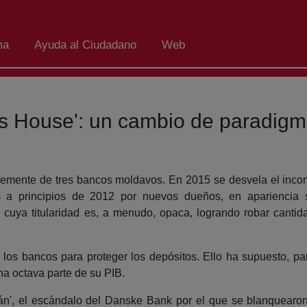
ma
Ayuda al Ciudadano
Web
s House': un cambio de paradig
lemente de tres bancos moldavos. En 2015 se desvela el inco
s a principios de 2012 por nuevos dueños, en apariencia 
as cuya titularidad es, a menudo, opaca, logrando robar canti
 los bancos para proteger los depósitos. Ello ha supuesto, 
na octava parte de su PIB.
án', el escándalo del Danske Bank por el que se blanquearon