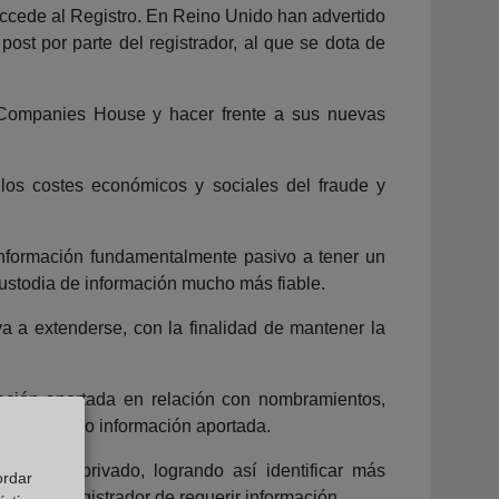
accede al Registro. En Reino Unido han advertido
st por parte del registrador, al que se dota de
a Companies House y hacer frente a sus nuevas
r los costes económicos y sociales del fraude y
información fundamentalmente pasivo a tener un
custodia de información mucho más fiable.
va a extenderse, con la finalidad de mantener la
mación aportada en relación con nombramientos,
esentación o información aportada.
 sector privado, logrando así identificar más
ordar
es del registrador de requerir información.