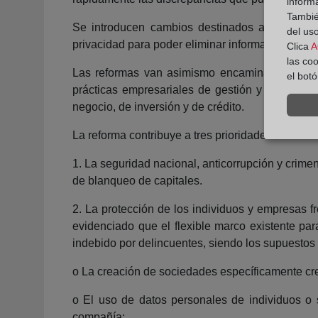
inform
También
Se introducen cambios destinados a que la ide
del uso
privacidad para poder eliminar información pers
Clica
A
las co
Las reformas van asimismo encaminadas a mejor
el bot
prácticas empresariales de gestión y administra
negocio, de inversión y de crédito.
La reforma contribuye a tres prioridades clave de
1. La seguridad nacional, anticorrupción y crim
de blanqueo de capitales.
2. La protección de los individuos y empresas fr
evidenciado que el flexible marco existente pa
indebido por delincuentes, siendo los supuesto
o La creación de sociedades específicamente cre
o El uso de datos personales de individuos o so
compañía;