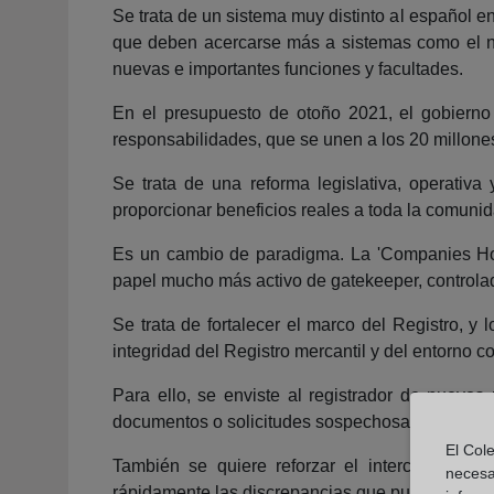
Se trata de un sistema muy distinto al español 
que deben acercarse más a sistemas como el nue
nuevas e importantes funciones y facultades.
En el presupuesto de otoño 2021, el gobierno
responsabilidades, que se unen a los 20 millones
Se trata de una reforma legislativa, operativa
proporcionar beneficios reales a toda la comuni
Es un cambio de paradigma. La 'Companies Hous
papel mucho más activo de gatekeeper, controlad
Se trata de fortalecer el marco del Registro, y
integridad del Registro mercantil y del entorno c
Para ello, se enviste al registrador de nuevo
documentos o solicitudes sospechosas; en ciertos
El Cole
También se quiere reforzar el intercambio de
necesa
rápidamente las discrepancias que pudieran exist