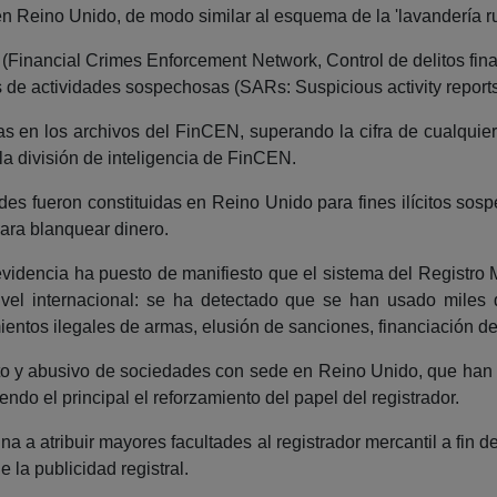
en Reino Unido, de modo similar al esquema de la 'lavandería r
EN (Financial Crimes Enforcement Network, Control de delitos fi
s de actividades sospechosas (SARs: Suspicious activity reports
n los archivos del FinCEN, superando la cifra de cualquier o
la división de inteligencia de FinCEN.
es fueron constituidas en Reino Unido para fines ilícitos sos
ara blanquear dinero.
evidencia ha puesto de manifiesto que el sistema del Registr
ivel internacional: se ha detectado que se han usado miles d
ntos ilegales de armas, elusión de sanciones, financiación del 
ito y abusivo de sociedades con sede en Reino Unido, que han
iendo el principal el reforzamiento del papel del registrador.
na a atribuir mayores facultades al registrador mercantil a fin d
e la publicidad registral.