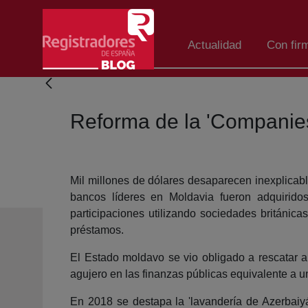
Saltar al contenido principal
Actualidad
Con fir
Reforma de la 'Companie
Mil millones de dólares desaparecen inexplicab
bancos líderes en Moldavia fueron adquirido
participaciones utilizando sociedades británic
préstamos.
El Estado moldavo se vio obligado a rescatar a
agujero en las finanzas públicas equivalente a u
En 2018 se destapa la 'lavandería de Azerbaiy