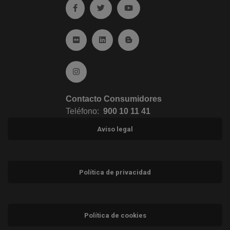
Ir a facebook (abre en ventana nueva)
Ir a twitter (abre en ventana nueva)
Ir a YouTube (abre en venta
Ir a Flickr (abre en ventana nueva)
Ir a Linkedin (abre en ventana nueva)
Ir al Blog (abre en ventana n
Ir a Instagram (abre en ventana nueva)
Contacto Consumidores
Teléfono:
900 10 11 41
Aviso legal
Política de privacidad
Política de cookies