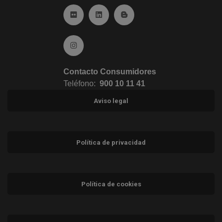
Ir a Flickr (abre en ventana nueva)
Ir a Linkedin (abre en ventana nueva)
Ir al Blog (abre en ventana n
Ir a Instagram (abre en ventana nueva)
Contacto Consumidores
Teléfono:
900 10 11 41
Aviso legal
Política de privacidad
Política de cookies