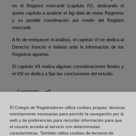
en el Registro mercantil (capítulo IV), dedicando el
quinto capítulo a analizar el
big data
de estos Registros
y su posible coordinación por medio del Registro
mercantil.
A fin de enriquecer el análisis, el capítulo VI se dedica al
Derecho francés e italiano ante la información de los
Registros agrarios.
El capítulo VII realiza algunas consideraciones finales y
el VIII se dedica a fijar las conclusiones del estudio.
Compartir:
El Colegio de Registradores utiliza cookies propias: técnicas
estrictamente necesarias para permitir la navegación por la
web y de preferencias para recordar información para que
el usuario acceda al servicio con determinadas
características. También utiliza cookies de terceros de