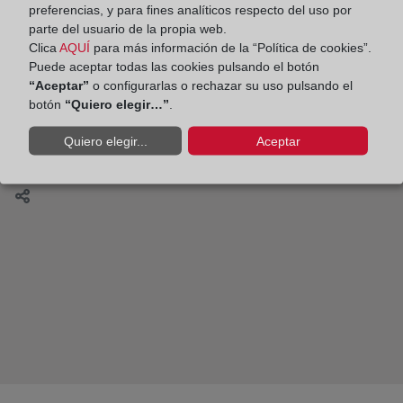
preferencias, y para fines analíticos respecto del uso por
El formato electrónico único europeo
parte del usuario de la propia web.
ESEF/FEUE. Por Luis Fernández del Pozo
Clica
AQUÍ
para más información de la “Política de cookies”.
Puede aceptar todas las cookies pulsando el botón
“Aceptar”
o configurarlas o rechazar su uso pulsando el
botón
“Quiero elegir…”
.
Los años de la crisis de la vivienda
Quiero elegir...
Aceptar