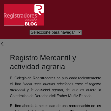
Saltar al contenido principal
Registro Mercantil y
actividad agraria
El Colegio de Registradores ha publicado recientemente
el libro
Hacia unas nuevas relaciones entre el registro
mercantil y la actividad agraria
, del que es autora la
Catedrática de Derecho civil Esther Muñiz Espada.
El libro aborda la necesidad de una reordenación de los