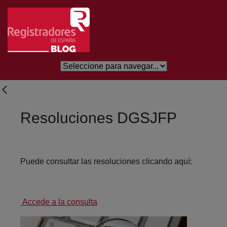
Saltar al contenido principal
Resoluciones DGSJFP
Puede consultar las resoluciones clicando aquí:
Accede a la consulta