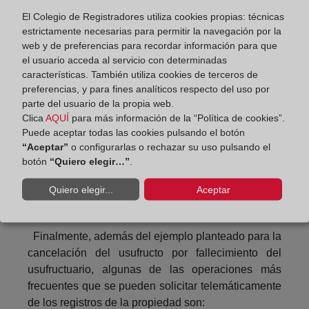
un certificado de defunción con CSV de forma que
El Colegio de Registradores utiliza cookies propias: técnicas
estrictamente necesarias para permitir la navegación por la
pueda ser verificado por el Registrador en la sede
web y de preferencias para recordar información para que
electrónica correspondiente.
el usuario acceda al servicio con determinadas
características. También utiliza cookies de terceros de
Una vez cumplimentada toda la información
preferencias, y para fines analíticos respecto del uso por
requerida, adjuntada la documentación deseada así
parte del usuario de la propia web.
como la instancia de presentación firmada
Clica
AQUÍ
para más información de la “Política de cookies”.
digitalmente, el presentante podrá concluir la
Puede aceptar todas las cookies pulsando el botón
presentación del documentación firmando
“Aceptar”
o configurarlas o rechazar su uso pulsando el
digitalmente el envío y guardando el
botón
“Quiero elegir…”
.
correspondiente acuse de recibo. El documento se
Quiero elegir...
Aceptar
recibirá en ese instante en el registro
correspondiente.
Finalmente, además del ejemplo planteado para la
cancelación del usufructo por fallecimiento del
usufructuario, algunas de las operaciones más
frecuentes que se pueden solicitar telemáticamente
de los registros de la propiedad son: