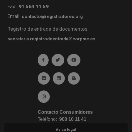
Fax:
91 564 11 59
Email:
contacto@registradores.org
Registro de entrada de documentos:
secretaria.registrodeentrada@corpme.es
Ir a facebook (abre en ventana nueva)
Ir a twitter (abre en ventana nueva)
Ir a YouTube (abre en venta
Ir a Flickr (abre en ventana nueva)
Ir a Linkedin (abre en ventana nueva)
Ir al Blog (abre en ventana n
Ir a Instagram (abre en ventana nueva)
Contacto Consumidores
Teléfono:
900 10 11 41
Aviso legal