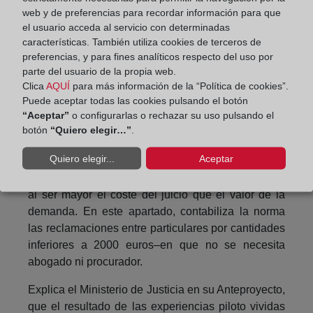
arrendamientos.
web y de preferencias para recordar información para que
el usuario acceda al servicio con determinadas
También, se hace obligatoria para asuntos en los
características. También utiliza cookies de terceros de
que la discrecionalidad del juez es elevada y por
preferencias, y para fines analíticos respecto del uso por
tanto, están sujetos a un alto grado de inseguridad
parte del usuario de la propia web.
en el resultado del juicio. En este capítulo destacan,
Clica
AQUÍ
para más información de la “Política de cookies”.
las indemnizaciones por negligencia profesional;
Puede aceptar todas las cookies pulsando el botón
“Aceptar”
o configurarlas o rechazar su uso pulsando el
los contratos de obras (los vicios de la
botón
“Quiero elegir…”
.
construcción)
Quiero elegir...
Aceptar
En un tercer capítulo, se incluyen aquellas materias
que por su escasa relevancia debe evitarse el juicio
al ser mayor el coste del juicio que el valor de la
demanda. En este apartado, contabiliza la norma
las reclamaciones entre particulares por cantidades
inferiores a 2000 euros–en que no se necesita
abogado ni procurador.
Explica el Ministerio de Justicia en su Anteproyecto,
que el resultado de las experiencias piloto vividas