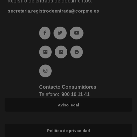
Registro de entrada de documentos:
secretaria.registrodeentrada@corpme.es
Ir a facebook (abre en ventana nueva)
Ir a twitter (abre en ventana nueva)
Ir a YouTube (abre en venta
Ir a Flickr (abre en ventana nueva)
Ir a Linkedin (abre en ventana nueva)
Ir al Blog (abre en ventana n
Ir a Instagram (abre en ventana nueva)
Contacto Consumidores
Teléfono:
900 10 11 41
Aviso legal
Política de privacidad