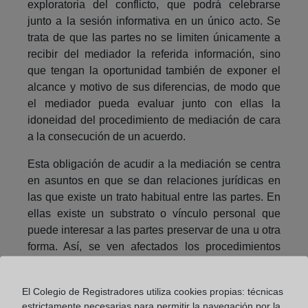
exploratoria del conflicto, que podrá celebrarse
junto a la sesión informativa en un único acto. Se
trata de que las partes no se limiten únicamente a
recibir del mediador la referida información, sino
que tengan la oportunidad también de exponer el
alcance y motivo de sus diferencias, de modo que
el mediador pueda evaluar junto con ellas la
idoneidad del procedimiento de mediación de cara
a la consecución de un acuerdo.
Esta obligación de acudir a la mediación se centra
en asuntos en que se dan relaciones jurídicas en
las que existe un trato habitual entre las partes. En
ellas existe un substrato o vínculo personal que
puede interesar a las partes preservar de una u otra
forma. Así, se ven afectados los procedimientos
matrimoniales; derechos reales, muy habituales
entre vecinos o coherederos; división de
El Colegio de Registradores utiliza cookies propias: técnicas
patrimonios; sucesiones;propiedad horizontal;y
estrictamente necesarias para permitir la navegación por la