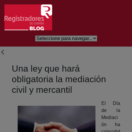
Saltar al contenido principal
Una ley que hará
obligatoria la mediación
civil y mercantil
El Día
de la
Mediaci
ón ha
coincidid