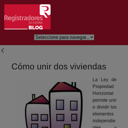
Salta al contingut principal
Cómo unir dos viviendas
La Ley de
Propiedad
Horizontal
permite unir
o dividir los
elementos
independie
ntes y