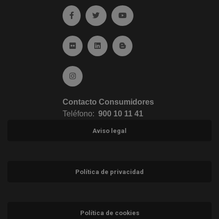
Ir a facebook (abre en ventana nueva)
Ir a twitter (abre en ventana nueva)
Ir a YouTube (abre en venta
Ir a Flickr (abre en ventana nueva)
Ir a Linkedin (abre en ventana nueva)
Ir al Blog (abre en ventana n
Ir a Instagram (abre en ventana nueva)
Contacto Consumidores
Teléfono:
900 10 11 41
Aviso legal
Política de privacidad
Política de cookies