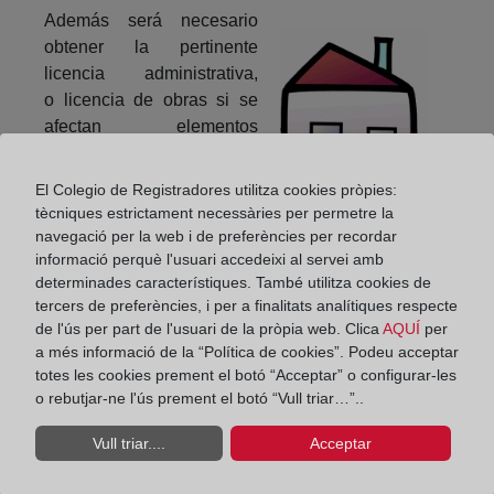
Además será necesario
obtener la pertinente
licencia administrativa,
o licencia de obras si se
afectan elementos
estructurales, o bien,
además, licencia expresa
El Colegio de Registradores utilitza cookies pròpies:
de la administración
tècniques estrictament necessàries per permetre la
competente, generalmente
navegació per la web i de preferències per recordar
la local, si se crean más
informació perquè l'usuari accedeixi al servei amb
determinades característiques. També utilitza cookies de
elementos privativos de los
tercers de preferències, i per a finalitats analítiques respecte
que existían en el
de l'ús per part de l'usuari de la pròpia web. Clica
AQUÍ
per
edificio. Es conveniente consultar las ordenanzas
a més informació de la “Política de cookies”. Podeu acceptar
municipales.
totes les cookies prement el botó “Acceptar” o configurar-les
o rebutjar-ne l'ús prement el botó “Vull triar…”..
Compartir:
Vull triar....
Acceptar