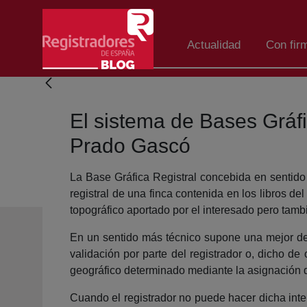
Salta al contingut principal
Actualidad
Con fir
El sistema de Bases Gráfic
Prado Gascó
La Base Gráfica Registral concebida en sentido 
registral de una finca contenida en los libros del
topográfico aportado por el interesado pero tambi
En un sentido más técnico supone una mejor descr
validación por parte del registrador o, dicho de o
geográfico determinado mediante la asignación
Cuando el registrador no puede hacer dicha inter