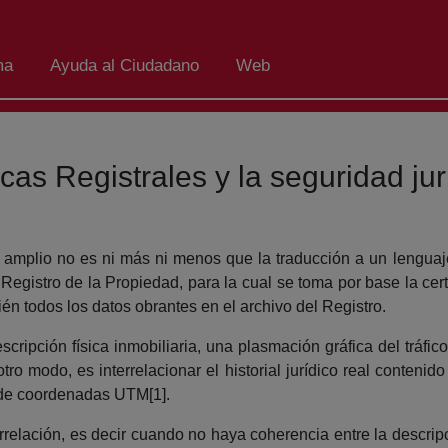
ma
Ayuda al Ciudadano
Web
as Registrales y la seguridad jurí
amplio no es ni más ni menos que la traducción a un lenguaje 
 Registro de la Propiedad, para la cual se toma por base la certi
én todos los datos obrantes en el archivo del Registro.
ipción física inmobiliaria, una plasmación gráfica del tráfico
tro modo, es interrelacionar el historial jurídico real contenid
 de coordenadas UTM[1].
relación, es decir cuando no haya coherencia entre la descripci