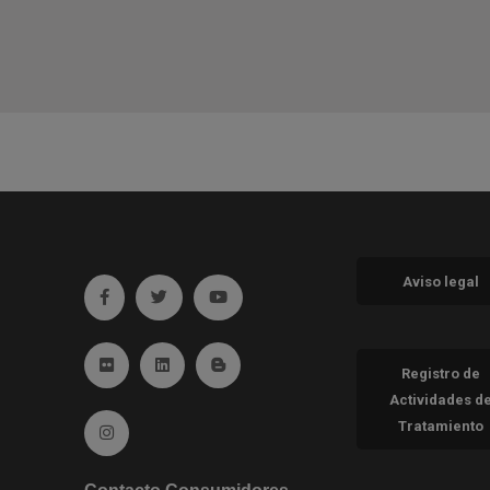
Aviso legal
Ir a facebook (abre en ventana nueva)
Ir a twitter (abre en ventana nueva)
Ir a YouTube (abre en ventana nueva
Ir a Flickr (abre en ventana nueva)
Ir a Linkedin (abre en ventana nueva)
Ir al Blog (abre en ventana nueva)
Registro de
Actividades d
Tratamiento
Ir a Instagram (abre en ventana nueva)