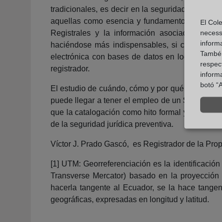
tradicionales, es decir en la seguridad jurídic
aquellas como esencia y fundamento al mejorar 
El Cole
necess
Registrales y la información asociada (urban
inform
haciéndose más indispensables, si cabe, para l
També u
electrónica con bases de datos en local, y en t
respect
registrador.
inform
botó “A
El estudio de cuándo, cómo y por qué la descripció
puede llegar a tener el empleo de un Sistema de
que la catalogación como hito formal y material
de la seguridad jurídica preventiva.
Víctor J. Prado Gascó, es Registrador de la Pr
[1] UTM: Georreferenciación es la identificaci
Transverse Mercator) basado en la proyección 
hacerla tangente al Ecuador, se la hace tangen
geográficas, expresadas en longitud y latitud.