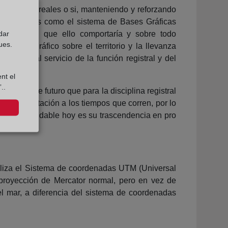
s derechos reales o si, manteniendo y reforzando
tras materias como el sistema de Bases Gráficas
dar
onsabilidad que ello comportaría y sobre todo
ues.
s: el gráfico sobre el territorio y la llevanza
ientas al servicio de la función registral y del
nt el
..
oyección de futuro que para la disciplina registral
n la adaptación a los tiempos que corren, por lo
 que es indudable hoy es su trascendencia en pro
tiliza el Sistema de coordenadas UTM (Universal
 proyección de Mercator normal, pero en vez de
el mar, a diferencia del sistema de coordenadas