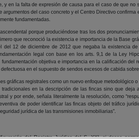
te, y en la falta de expresión de causa para el caso de que no s
de argumentos del caso concreto y el Centro Directivo confirma e
icamente fundamentadas.
ascendental porque produciéndose tras los dos pronunciamiento
rimero que reconoció la existencia e importancia de la Base gráf
y el del 12 de diciembre de 2012 que negaba la existencia de
undamentación legal con base en los arts. 9,1 de la Ley Hip
 fundamentación objetiva e importancia en la calificación del r
 o defectuosa en el supuesto de sendos excesos de cabida sobr
ses gráficas registrales como un nuevo enfoque metodológico o v
tradicionales en la descripción de las fincas sino que deja a
istral y por ende, señala literalmente la resolución, como “re
eventiva de poder identificar las fincas objeto del tráfico jurí
seguridad jurídica de las transmisiones inmobiliarias”.
configuración del Registro Jurídico del S. XXI, si desea per