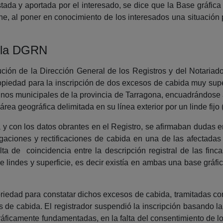
stada y aportada por el interesado, se dice que la Base gráfica 
ne, al poner en conocimiento de los interesados una situación p
e la DGRN
ción de la Dirección General de los Registros y del Notariad
Propiedad para la inscripción de dos excesos de cabida muy s
rminos municipales de la provincia de Tarragona, encuadrándose 
rea geográfica delimitada en su línea exterior por un linde fijo
 con los datos obrantes en el Registro, se afirmaban dudas e
gaciones y rectificaciones de cabida en una de las afectadas 
alta de coincidencia entre la descripción registral de las finc
e lindes y superficie, es decir existía en ambas una base gráfic
riedad para constatar dichos excesos de cabida, tramitadas con 
os de cabida. El registrador suspendió la inscripción basando la
gráficamente fundamentadas, en la falta del consentimiento de los