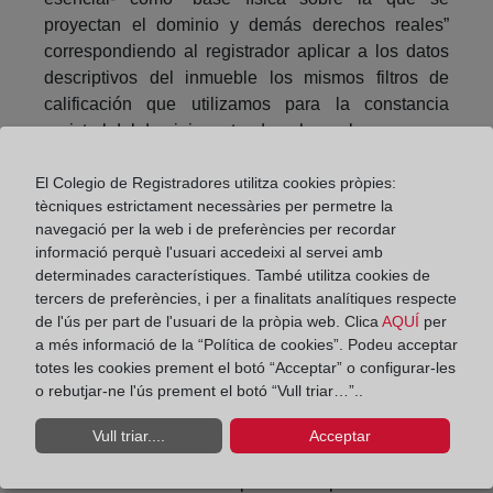
proyectan el dominio y demás derechos reales”
correspondiendo al registrador aplicar a los datos
descriptivos del inmueble los mismos filtros de
calificación que utilizamos para la constancia
registral del dominio u otro derecho real.
El legislador no ha tenido claro este esquema hasta
El Colegio de Registradores utilitza cookies pròpies:
ahora, razón del fracaso de la coordinación entre el
tècniques estrictament necessàries per permetre la
Registro y el Catastro, pues intenta coordinar dos
navegació per la web i de preferències per recordar
informació perquè l'usuari accedeixi al servei amb
aspectos diferentes, intentando imponer como
determinades característiques. També utilitza cookies de
representación gráfica de una descripción literaria
tercers de preferències, i per a finalitats analítiques respecte
de la finca registral, la catastral, olvidando que no
de l'ús per part de l'usuari de la pròpia web. Clica
AQUÍ
per
se pueden coordinar dos aspectos distintos, literario
a més informació de la “Política de cookies”. Podeu acceptar
uno y gráfico el otro.
totes les cookies prement el botó “Acceptar” o configurar-les
o rebutjar-ne l'ús prement el botó “Vull triar…”..
La verdadera coordinación pasa por determinar la
correspondencia entre las descripciones literarias
Vull triar....
Acceptar
de la finca registral y la parcela catastral, la
coherencia con sus respectivas representaciones