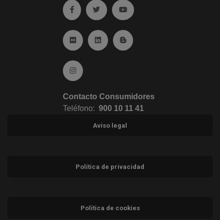
Ir a facebook (abre en ventana nueva)
Ir a twitter (abre en ventana nueva)
Ir a YouTube (abre en venta
Ir a Flickr (abre en ventana nueva)
Ir a Linkedin (abre en ventana nueva)
Ir al Blog (abre en ventana n
Ir a Instagram (abre en ventana nueva)
Contacto Consumidores
Teléfono:
900 10 11 41
Aviso legal
Política de privacidad
Política de cookies