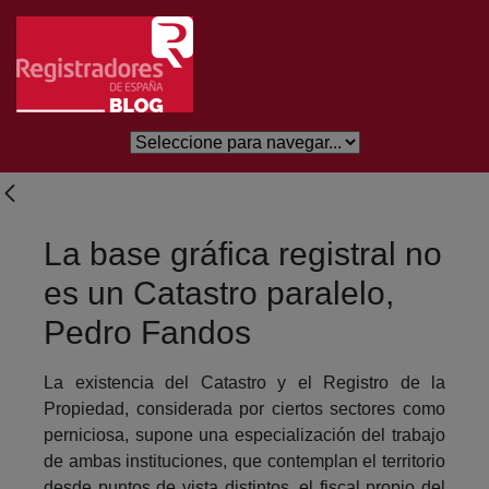
Salta al contingut principal
La base gráfica registral no
es un Catastro paralelo,
Pedro Fandos
La existencia del Catastro y el Registro de la
Propiedad, considerada por ciertos sectores como
perniciosa, supone una especialización del trabajo
de ambas instituciones, que contemplan el territorio
desde puntos de vista distintos, el fiscal propio del