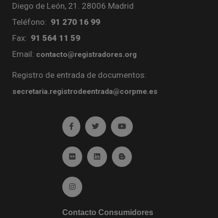
Diego de León, 21. 28006 Madrid
Teléfono:
91 270 16 99
Fax:
91 564 11 59
Email:
contacto@registradores.org
Registro de entrada de documentos:
secretaria.registrodeentrada@corpme.es
Ir a facebook (abre en ventana nueva)
Ir a twitter (abre en ventana nueva)
Ir a YouTube (abre en venta
Ir a Flickr (abre en ventana nueva)
Ir a Linkedin (abre en ventana nueva)
Ir al Blog (abre en ventana n
Ir a Instagram (abre en ventana nueva)
Contacto Consumidores