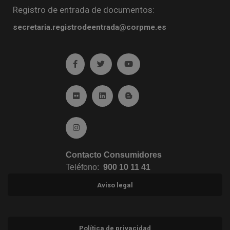
Registro de entrada de documentos:
secretaria.registrodeentrada@corpme.es
Ir a facebook (abre en ventana nueva)
Ir a twitter (abre en ventana nueva)
Ir a YouTube (abre en venta
Ir a Flickr (abre en ventana nueva)
Ir a Linkedin (abre en ventana nueva)
Ir al Blog (abre en ventana n
Ir a Instagram (abre en ventana nueva)
Contacto Consumidores
Teléfono:
900 10 11 41
Aviso legal
Política de privacidad