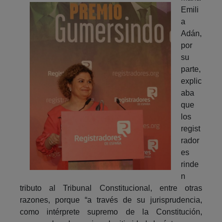
Emili
a
Adán,
por
su
parte,
explic
aba
que
los
regist
rador
es
rinde
n
tributo al Tribunal Constitucional, entre otras
razones, porque “a través de su jurisprudencia,
como intérprete supremo de la Constitución,