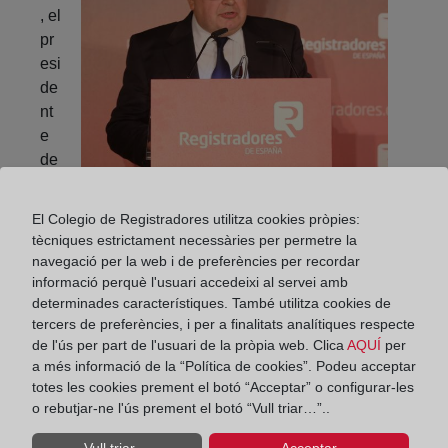
, el
pr
esi
de
nt
e
de
l
Tri
El Colegio de Registradores utilitza cookies pròpies:
bunal Constitucional, reconoció que “este premio,
tècniques estrictament necessàries per permetre la
busca reconocer a aquellas personas o entidades
navegació per la web i de preferències per recordar
que promueven el Estado social y democrático de
informació perquè l'usuari accedeixi al servei amb
determinades característiques. També utilitza cookies de
derecho, y que, este año, recae sobre esta
tercers de preferències, i per a finalitats analítiques respecte
institución que me honro en presidir”, al tiempo que
de l'ús per part de l'usuari de la pròpia web. Clica
AQUÍ
per
añadía que “esta satisfacción que experimento se
a més informació de la “Política de cookies”. Podeu acceptar
extiende, como no puede ser de otra manera, a
totes les cookies prement el botó “Acceptar” o configurar-les
todos los magistrados del Pleno del Tribunal que
o rebutjar-ne l'ús prement el botó “Vull triar…”..
nos acompañan, así como a los Presidentes y
Magistrados Eméritos que nos distinguen con su