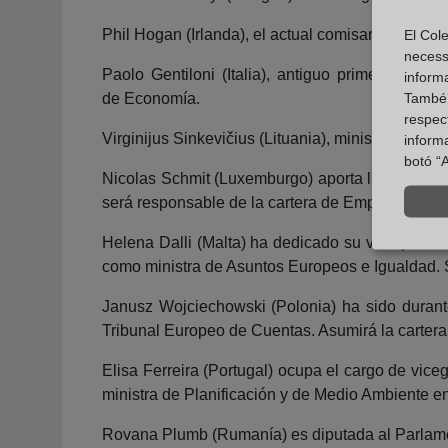
Phil Hogan (Irlanda), el actual comisario de Agr
El Cole
necess
Paolo Gentiloni (Italia), antiguo primer minist
inform
També u
de Economía.
respect
Virginijus Sinkevičius (Lituania), ministro de 
inform
botó “A
Nicolas Schmit (Luxemburgo) aporta la experien
será responsable de la cartera de Empleo.
Helena Dalli (Malta) ha dedicado su vida políti
como ministra de Asuntos Europeos e Igualdad. S
Janusz Wojciechowski (Polonia) ha sido durant
Tribunal Europeo de Cuentas. Asumirá la cartera 
Elisa Ferreira (Portugal) ocupa el cargo de vi
ministra de Planificación y de Medio Ambiente e
Rovana Plumb (Rumanía) es diputada al Parlament