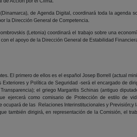
l de Acción por el Clima.
 (Dinamarca), de Agenda Digital, coordinará toda la agenda so
or la Dirección General de Competencia.
Dombrovskis (Letonia) coordinará el trabajo sobre una econom
 con el apoyo de la Dirección General de Estabilidad Financier
es. El primero de ellos es el español Josep Borrell (actual min
teriores y Política de Seguridad -será el encargado de dirigir
 Transparencia); el griego Margaritis Schinas (antiguo diputa
ue ejercerá como comisario de Protección de estilo de vid
e ocupará de las Relaciones Interinstitucionales y Previsión;y 
ue también dirigirá, en representación de la Comisión, el trab