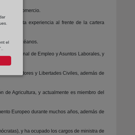
artera de Comercio.
dar
irá su vasta experiencia al frente de la cartera
ues.
mbiente y Océanos.
nt el
..
istro nacional de Empleo y Asuntos Laborales, y
al, Consumidores y Libertades Civiles, además de
n de Agricultura, y actualmente es miembro del
rlamento Europeo durante muchos años, además de
ócratas), y ha ocupado los cargos de ministra de