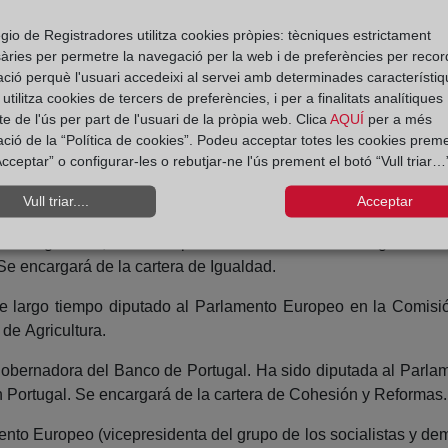
icultura, aportará su experiencia a la nueva Comisión desde la c
gio de Registradores utilitza cookies pròpies: tècniques estrictament
àries per permetre la navegació per la web i de preferències per recor
ro italiano, además de ministro de Asuntos Exteriores, compart
ació perquè l'usuari accedeixi al servei amb determinades característiq
tilitza cookies de tercers de preferències, i per a finalitats analítiques
e de l'ús per part de l'usuari de la pròpia web. Clica
AQUÍ
per a més
Economía e Innovación de Lituania, será responsable de Medio A
ació de la “Política de cookies”. Podeu acceptar totes les cookies preme
cceptar” o configurar-les o rebutjar-ne l'ús prement el botó “Vull triar…”
cia adquirida en el Parlamento Europeo y su servicio como min
Vull triar....
Acceptar
ca a la igualdad, desde su puesto de ministra de Diálogo Soci
e encargará de la cartera de Igualdad.
e largo tiempo diputado al Parlamento Europeo en la Comisió
de Agricultura.
cegobernadora del Banco de Portugal. Ha sido diputada al Pa
n Portugal. Se encargará de la cartera de Cohesión y Reformas.
o Europeo (vicepresidenta del grupo de los socialistas y dem