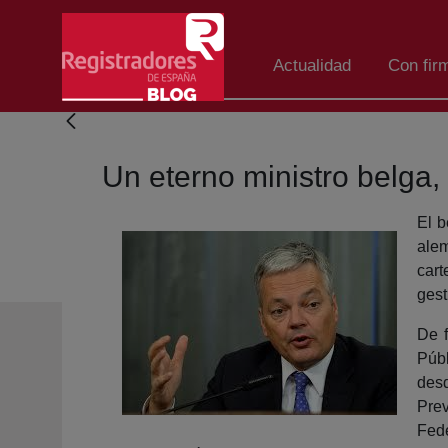
Salta al contingut principal
Actualidad
Con fir
Un eterno ministro belga,
El b
alem
cart
gest
De f
Púb
des
Prev
Fede