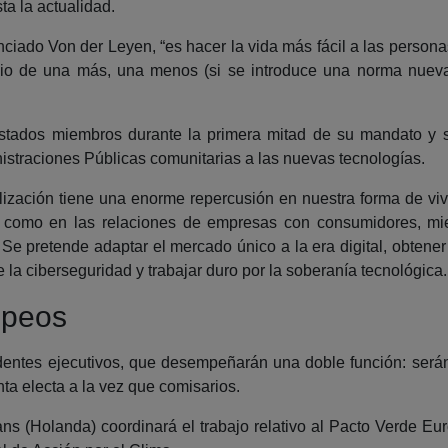
a la actualidad.
nciado Von der Leyen, “es hacer la vida más fácil a las perso
ipio de una más, una menos (si se introduce una norma nueva 
stados miembros durante la primera mitad de su mandato y s
istraciones Públicas comunitarias a las nuevas tecnologías.
alización tiene una enorme repercusión en nuestra forma de viv
o, como en las relaciones de empresas con consumidores, m
e pretende adaptar el mercado único a la era digital, obtener e
 la ciberseguridad y trabajar duro por la soberanía tecnológica.
opeos
dentes ejecutivos, que desempeñarán una doble función: será
ta electa a la vez que comisarios.
ns (Holanda) coordinará el trabajo relativo al Pacto Verde Eur