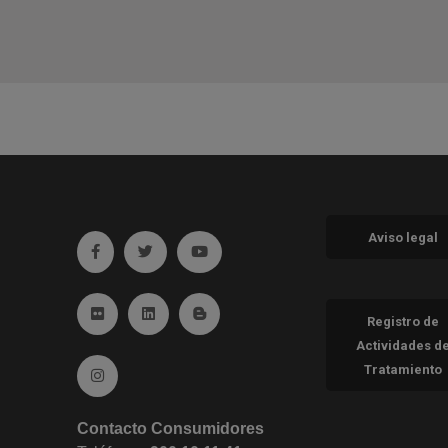
Aviso legal
Ir a facebook (abre en ventana nueva)
Ir a twitter (abre en ventana nueva)
Ir a YouTube (abre en ventana nueva
Ir a Flickr (abre en ventana nueva)
Ir a Linkedin (abre en ventana nueva)
Ir al Blog (abre en ventana nueva)
Registro de
Actividades d
Tratamiento
Ir a Instagram (abre en ventana nueva)
Contacto Consumidores