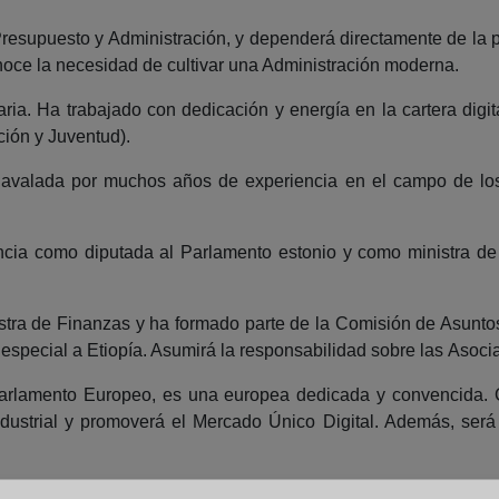
esupuesto y Administración, y dependerá directamente de la p
onoce la necesidad de cultivar una Administración moderna.
ria. Ha trabajado con dedicación y energía en la cartera digit
ción y Juventud).
a, avalada por muchos años de experiencia en el campo de los
ncia como diputada al Parlamento estonio y como ministra de
nistra de Finanzas y ha formado parte de la Comisión de Asunt
special a Etiopía. Asumirá la responsabilidad sobre las Asocia
 Parlamento Europeo, es una europea dedicada y convencida.
a industrial y promoverá el Mercado Único Digital. Además, se
o de Justicia de su país. Se encargará de la cartera de Vecindad