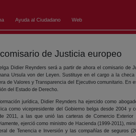
ma
Ayuda al Ciudadano
Web
 comisario de Justicia europeo
elga Didier Reynders será a partir de ahora el comisario de J
ana Ursula von der Leyen. Sustituye en el cargo a la checa 
era de Valores y Transparencia del Ejecutivo comunitario. En es
ión del Estado de Derecho.
ormación jurídica, Didier Reynders ha ejercido como abogado
lica como vicepresidente del Gobierno belga desde 2004 y c
de 2011, a las que unió las carteras de Comercio Exterior
iamente, ejerció como ministro de Hacienda (1999-2011), minis
ral de Tenencia e Inversión y las compañías de seguros (20