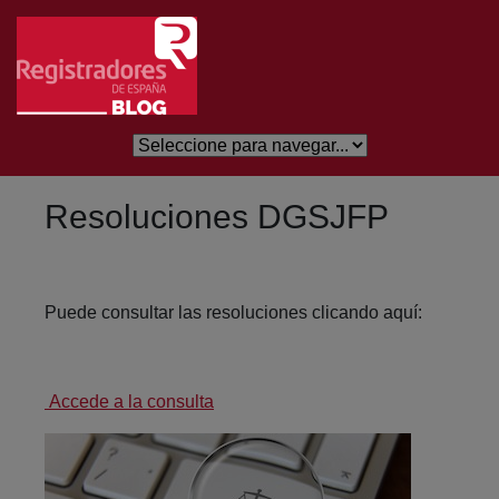
Saltar al contenido principal
Resoluciones DGSJFP
Puede consultar las resoluciones clicando aquí:
Accede a la consulta