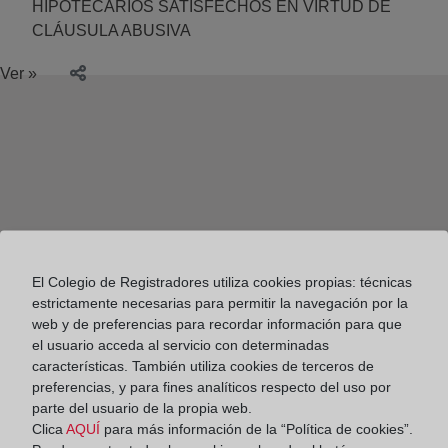
HIPOTECARIOS SATISFECHOS EN VIRTUD DE
CLÁUSULA ABUSIVA
Ver »
El Colegio de Registradores utiliza cookies propias: técnicas
estrictamente necesarias para permitir la navegación por la
web y de preferencias para recordar información para que
el usuario acceda al servicio con determinadas
características. También utiliza cookies de terceros de
preferencias, y para fines analíticos respecto del uso por
parte del usuario de la propia web.
Colegio de Registradores
Clica
AQUÍ
para más información de la “Política de cookies”.