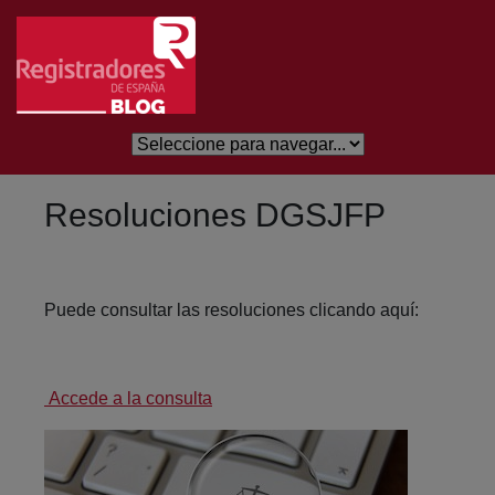
Saltar al contenido principal
Resoluciones DGSJFP
Puede consultar las resoluciones clicando aquí:
Accede a la consulta