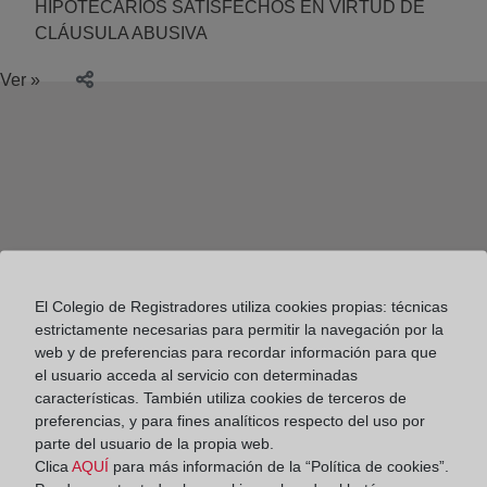
HIPOTECARIOS SATISFECHOS EN VIRTUD DE
CLÁUSULA ABUSIVA
Ver »
El Colegio de Registradores utiliza cookies propias: técnicas
estrictamente necesarias para permitir la navegación por la
web y de preferencias para recordar información para que
el usuario acceda al servicio con determinadas
características. También utiliza cookies de terceros de
preferencias, y para fines analíticos respecto del uso por
parte del usuario de la propia web.
Colegio de Registradores
Clica
AQUÍ
para más información de la “Política de cookies”.