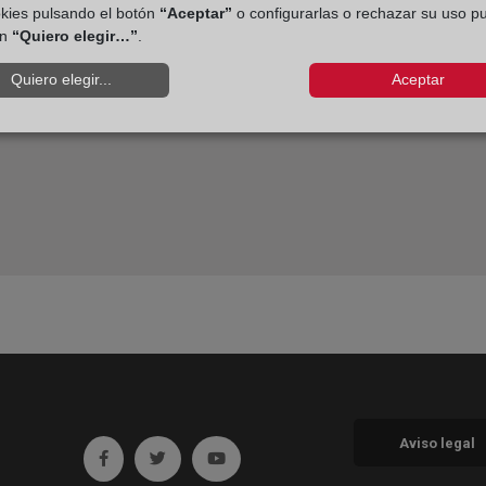
okies pulsando el botón
“Aceptar”
o configurarlas o rechazar su uso p
ón
“Quiero elegir…”
.
Quiero elegir...
Aceptar
Aviso legal
Ir a facebook (abre en ventana nueva)
Ir a twitter (abre en ventana nueva)
Ir a YouTube (abre en ventana nueva