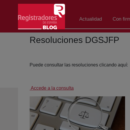
Saltar al contenido principal
Actualidad
Con fir
Resoluciones DGSJFP
Puede consultar las resoluciones clicando aquí:
Accede a la consulta