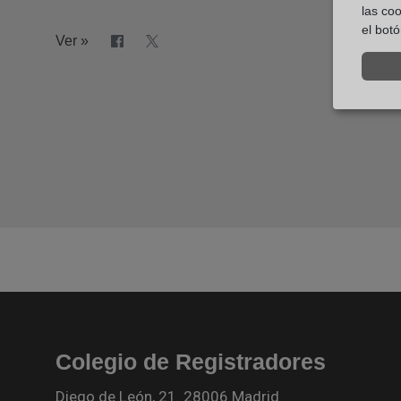
las co
el bot
Ver »
Colegio de Registradores
Diego de León, 21. 28006 Madrid