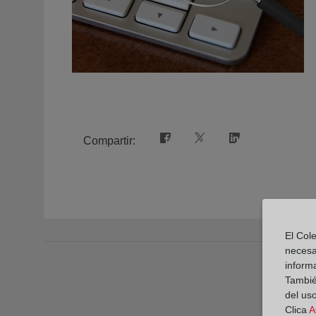
Compartir:
El Cole
necesa
inform
También
del uso
Clica
A