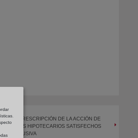
ordar
sticas.
QUO DE LA PRESCRIPCIÓN DE LA ACCIÓN DE
especto
OS GASTOS HIPOTECARIOS SATISFECHOS
USULA ABUSIVA
odas