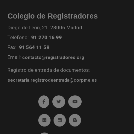
Colegio de Registradores
Diego de León, 21. 28006 Madrid
Teléfono:
91 270 16 99
Fax:
91 564 11 59
Email:
contacto@registradores.org
Registro de entrada de documentos:
secretaria.registrodeentrada@corpme.es
Ir a facebook (abre en ventana nueva)
Ir a twitter (abre en ventana nueva)
Ir a YouTube (abre en venta
Ir a Flickr (abre en ventana nueva)
Ir a Linkedin (abre en ventana nueva)
Ir al Blog (abre en ventana n