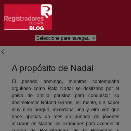
Skip to Main Content
A propósito de Nadal
El pasado domingo, mientras contemplaba
orgulloso como Rafa Nadal se deslizaba por el
polvo de arcilla parisino para conquistar su
decimotercer Roland Garros, mi mente, sin saber
muy bien porqué, recordaba una y otra vez que
hace apenas un mes un puñado de jóvenes
iniciaron en Madrid los exámenes para acceder al
cuerpo de Registradores de la Propiedad y