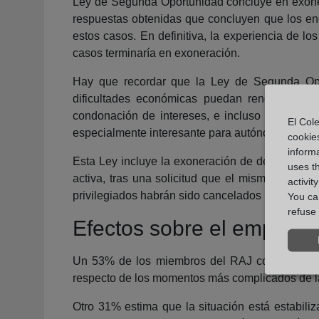
Ley de Segunda Oportunidad concluye en exonera
respuestas obtenidas que concluyen que los en
estos casos. En definitiva, la experiencia de 
casos terminaría en exoneración.
Hay que recordar que la Ley de Segunda Opor
dificultades económicas puedan renegociar s
condonación de intereses, e incluso de princip
El Cole
especialmente interesante para autónomos o parti
cookie
informa
Esta Ley incluye la exoneración de deudas concu
uses t
activa, tras una solicitud que el mismo tramita
activit
privilegiados habrán sido cancelados previamen
You can
refuse 
Efectos sobre el empleo
Un 53% de los miembros del RAJ consultados 
respecto de los momentos más complicados de la 
Otro 31% estima que la situación está estabili