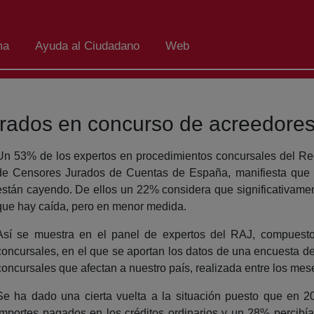
ma
Ayuda al Ciudadano
Web
erados en concurso de acreedore
Un 53% de los expertos en procedimientos concursales del Regis
de Censores Jurados de Cuentas de España, manifiesta que lo
están cayendo. De ellos un 22% considera que significativame
que hay caída, pero en menor medida.
Así se muestra en el panel de expertos del RAJ, compuesto
concursales, en el que se aportan los datos de una encuesta d
concursales que afectan a nuestro país, realizada entre los mes
Se ha dado una cierta vuelta a la situación puesto que en 20
importes pagados en los créditos ordinarios y un 28% percibía