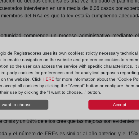
ción de deudas concursales una vez liquidado el patrimonio a
cuestados intervienen en una media de 6,06 casos por experto
los miembros del RAJ es que la ley estaría cumpliendo adecu
tunidad comprende un proceso administrativo mediante el
us deudas actualizando las condiciones de pago de estas 
al. Para acogerse a la Ley, los interesados deben cumplir un
gio de Registradores uses its own cookies: strictly necessary technical
culares en una situación deudora a la que no le ven salida.
s to enable navigation on the website and preference cookies to reme
tion so the user can access the service with specific characteristics. It 
rsales una vez liquidado el patrimonio activo del deudor, bien
hird-party cookies for preferences and for analytical purposes regardin
rá ante el juez que se haya encargado de su concurso. Los cr
y on the website. Click
HERE
for more information about the “Cookie Pol
te o previsto su pago en un plazo máximo de cinco años.
 accept all cookies by clicking the “Accept” button or configure them o
their use by clicking the “I want to choose...” button.
I want to choose...
Accept
ve mejoras en los concursos actuales porque tienen un men
crisis y un 19% de ellos cree que las mejoras son evidentes.
zada y el número de EREs es similar al año anterior, y el 15%