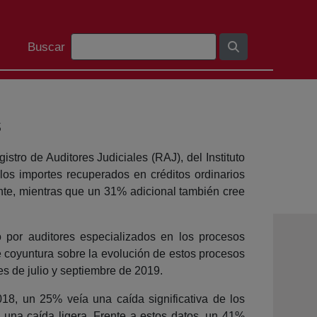
Search Bar
Buscar
s
tro de Auditores Judiciales (RAJ), del Instituto
s importes recuperados en créditos ordinarios
nte, mientras que un 31% adicional también cree
 por auditores especializados en los procesos
e coyuntura sobre la evolución de estos procesos
es de julio y septiembre de 2019.
18, un 25% veía una caída significativa de los
 una caída ligera. Frente a estos datos, un 41%