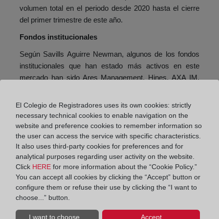
volumen total en el periodo desde 2020 hasta el cierre
del primer trimestre de este año.
Fondos institucionales
Según Savills Aguirre Newman, algunos de los fondos
institucionales que han estado más activos en este
mercado han sido Ares Management, Hines, AXA IM,
Aberdeen SI, Patrizia, DWS, AEW o Vivenio (APG).
Todos ellos focalizan su exposición a los edificios de
El Colegio de Registradores uses its own cookies: strictly
alquiler en las dos grandes ciudades mencionadas,
necessary technical cookies to enable navigation on the
aunque están abiertos a analizar aquellos mercados en
website and preference cookies to remember information so
the user can access the service with specific characteristics.
los que la previsión del incremento de hogares es mayor
It also uses third-party cookies for preferences and for
entre las distintas ciudades españolas.
analytical purposes regarding user activity on the website.
La búsqueda de mayores rendimientos y nuevas
Click
HERE
for more information about the “Cookie Policy.”
You can accept all cookies by clicking the “Accept” button or
oportunidades está impulsando al inversor más allá de
configure them or refuse their use by clicking the “I want to
los dos principales mercados residenciales. Las
choose...” button.
mismas razones que, durante los últimos años, han
hecho crecer el alquiler en Madrid y Barcelona, han
I want to choose...
Accept