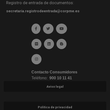
Registro de entrada de documentos:
secretaria.registrodeentrada@corpme.es
Ir a facebook (abre en ventana nueva)
Ir a twitter (abre en ventana nueva)
Ir a YouTube (abre en venta
Ir a Flickr (abre en ventana nueva)
Ir a Linkedin (abre en ventana nueva)
Ir al Blog (abre en ventana n
Ir a Instagram (abre en ventana nueva)
Contacto Consumidores
Teléfono:
900 10 11 41
Aviso legal
Política de privacidad