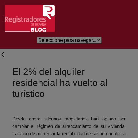
Skip to Main Content
El 2% del alquiler
residencial ha vuelto al
turístico
Desde enero, algunos propietarios han optado por
cambiar el régimen de arrendamiento de su vivienda,
tratando de aumentar la rentabilidad de sus inmuebles a