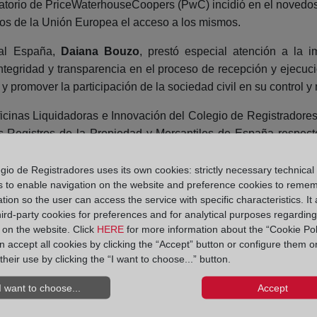
atorio de PriceWaterhouseCoopers (PwC) incidió en el novedo
os de la Unión Europea el acceso a los mismos.
nal España,
Daiana Bouzo
, prestó especial atención a la 
integridad y transparencia en el proceso de recepción y ejecuc
 promover la participación de la sociedad civil en su control y 
Oficinas Liquidadoras e Innovación del Colegio de Registradore
los Registros de la Propiedad y Mercantiles de España respe
eales (RETIR) y medidas antifraude, esto es, en todos y cada un
el Gobierno de España (PRTR), cuyo fin es “la canalización d
gio de Registradores uses its own cookies: strictly necessary technical
s to enable navigation on the website and preference cookies to reme
vés de reformas e inversiones y la construcción de un futuro de
tion so the user can access the service with specific characteristics. It 
hird-party cookies for preferences and for analytical purposes regardin
nciar en directo esta tercera edición de
Espacio Registradore
y on the website. Click
HERE
for more information about the “Cookie Pol
-registradores
 accept all cookies by clicking the “Accept” button or configure them o
their use by clicking the “I want to choose...” button.
I want to choose...
Accept