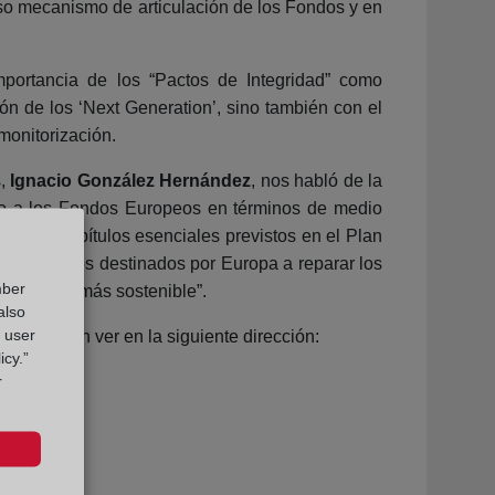
so mecanismo de articulación de los Fondos y en
importancia de los “Pactos de Integridad” como
ión de los ‘Next Generation’, sino también con el
monitorización.
s,
Ignacio González Hernández
, nos habló de la
cto a los Fondos Europeos en términos de medio
o de los capítulos esenciales previstos en el Plan
e los fondos destinados por Europa a reparar los
mber
 un futuro más sostenible”.
also
g user
s
, la pueden ver en la siguiente dirección:
icy.”
r