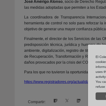
José Amérigo Alonso
, socio de Derecho Regul
las medidas adoptadas que permiten a los Estad
La coordinadora de Transparencia Internacio
herramienta de control no solo para reforzar la 
objetivo de generar una mayor confianza pública y
Finalmente, el director de los Servicios de las 
predisposición técnica, jurídica y humana de 
ambiente, digitalización, registro de titulares r
de Recuperación, Transformación y Resiliencia d
El Cole
cookie
daños provocados por la crisis del COVID19 a tra
informa
uses t
Para los que no tuvieron la oportunidad de prese
activit
https://www.registradores.org/actualidad/espacio
You can
refuse 
Compartir: