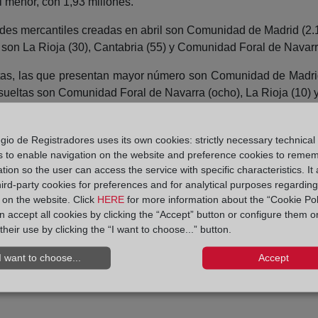
l menor, con 1,93 millones.
 mercantiles creadas en abril son Comunidad de Madrid (2.138
son La Rioja (30), Cantabria (55) y Comunidad Foral de Navarr
tas, las que presentan mayor número son Comunidad de Madrid 
isueltas son Comunidad Foral de Navarra (ocho), La Rioja (10) 
as (9,0%) y Comunidad de Madrid (8,1%) son las comunidades
 su parte, Cantabria (–34,5%), Región de Murcia (–23,5%) e
gio de Registradores uses its own cookies: strictly necessary technical
s to enable navigation on the website and preference cookies to reme
tion so the user can access the service with specific characteristics. It 
 más elevadas se dan en Comunidad Foral de Navarra (166,7%), G
hird-party cookies for preferences and for analytical purposes regardin
y on the website. Click
HERE
for more information about the “Cookie Pol
aleares (–24,6%) y Principado de Asturias (–22,9%) presentan 
 accept all cookies by clicking the “Accept” button or configure them o
their use by clicking the “I want to choose...” button.
I want to choose...
Accept