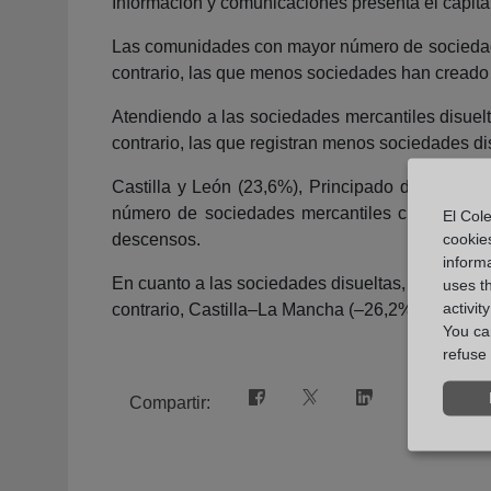
Información y comunicaciones presenta el capita
Las comunidades con mayor número de sociedades
contrario, las que menos sociedades han creado 
Atendiendo a las sociedades mercantiles disuel
contrario, las que registran menos sociedades d
Castilla y León (23,6%), Principado de Asturi
número de sociedades mercantiles creadas. Por
El Cole
cookie
descensos.
informa
En cuanto a las sociedades disueltas, las tasas
uses t
activit
contrario, Castilla–La Mancha (–26,2%), Islas B
You can
refuse 
Compartir: