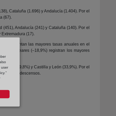
), Cataluña (1.696) y Andalucía (1.404). Por el
a (67).
(451), Andalucía (241) y Cataluña (140). Por el
y Extremadura (17).
 que presentan las mayores tasas anuales en el
 Islas Baleares (–18,9%) registran los mayores
mber
also
alicia (69,8%) y Castilla y León (33,9%). Por el
g user
icy.”
los mayores descensos.
r