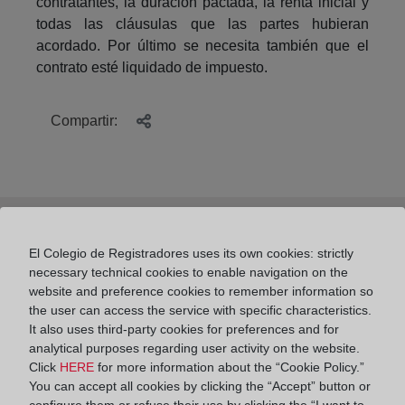
contratantes, la duración pactada, la renta inicial y
todas las cláusulas que las partes hubieran
acordado. Por último se necesita también que el
contrato esté liquidado de impuesto.
Compartir:
El Colegio de Registradores uses its own cookies: strictly
Cómo inscribir la compraventa de una vivienda
necessary technical cookies to enable navigation on the
en el Registro de la Propiedad
website and preference cookies to remember information so
the user can access the service with specific characteristics.
It also uses third-party cookies for preferences and for
analytical purposes regarding user activity on the website.
Click
HERE
for more information about the “Cookie Policy.”
Control registral de las cláusulas hipotecarias
You can accept all cookies by clicking the “Accept” button or