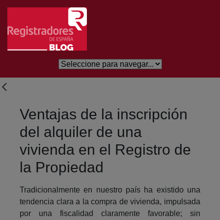
Skip to Main Content
Ventajas de la inscripción
del alquiler de una
vivienda en el Registro de
la Propiedad
Tradicionalmente en nuestro país ha existido una
tendencia clara a la compra de vivienda, impulsada
por una fiscalidad claramente favorable; sin