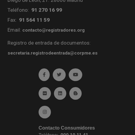
Teléfono:
91 270 16 99
Fax:
91 564 11 59
Email:
contacto@registradores.org
Registro de entrada de documentos:
secretaria.registrodeentrada@corpme.es
Ir a facebook (abre en ventana nueva)
Ir a twitter (abre en ventana nueva)
Ir a YouTube (abre en venta
Ir a Flickr (abre en ventana nueva)
Ir a Linkedin (abre en ventana nueva)
Ir al Blog (abre en ventana n
Ir a Instagram (abre en ventana nueva)
Contacto Consumidores