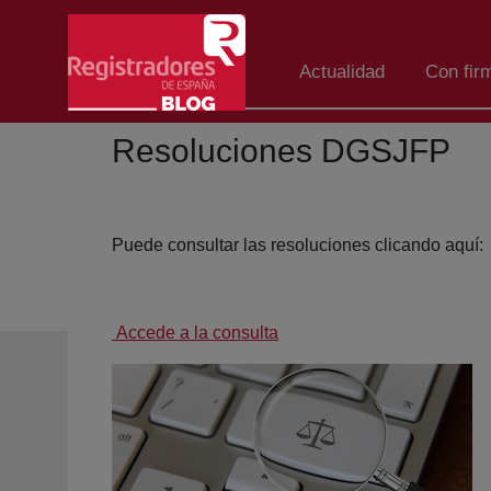
Skip to Main Content
Actualidad
Con fir
Resoluciones DGSJFP
Puede consultar las resoluciones clicando aquí:
Accede a la consulta