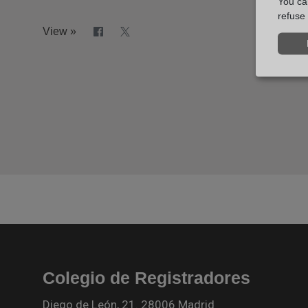
You can
refuse 
View »
Colegio de Registradores
Diego de León, 21. 28006 Madrid