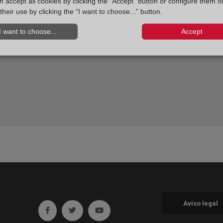
 accept all cookies by clicking the “Accept” button or configure them o
their use by clicking the “I want to choose...” button.
I want to choose...
Accept
Aviso legal
Ir a facebook (abre en ventana nueva)
Ir a twitter (abre en ventana nueva)
Ir a YouTube (abre en ventana nueva