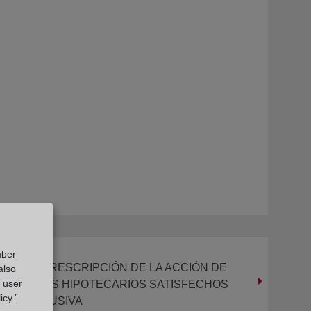
mber
QUO DE LA PRESCRIPCIÓN DE LA ACCIÓN DE
also
g user
OS GASTOS HIPOTECARIOS SATISFECHOS
icy.”
USULA ABUSIVA