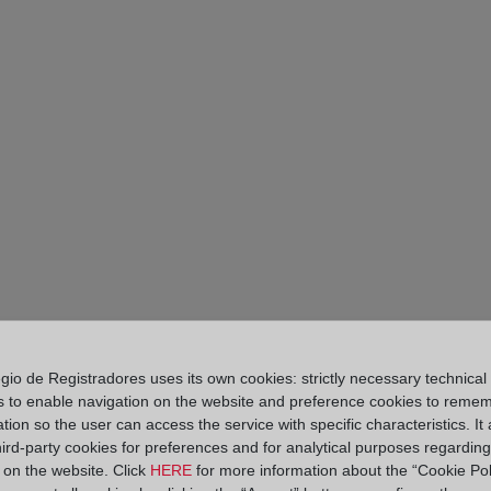
gio de Registradores uses its own cookies: strictly necessary technical
s to enable navigation on the website and preference cookies to reme
PARTE II. DIES A 
tion so the user can access the service with specific characteristics. It 
hird-party cookies for preferences and for analytical purposes regardin
RESTITUCIÓN DE L
y on the website. Click
HERE
for more information about the “Cookie Pol
EN VIRTUD DE CLÁ