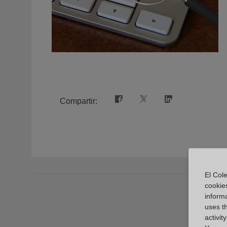
Compartir:
El Cole
cookie
informa
uses t
activit