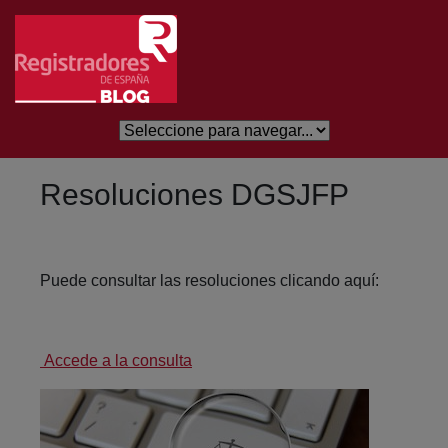
Skip to Main Content
Resoluciones DGSJFP
Puede consultar las resoluciones clicando aquí:
Accede a la consulta