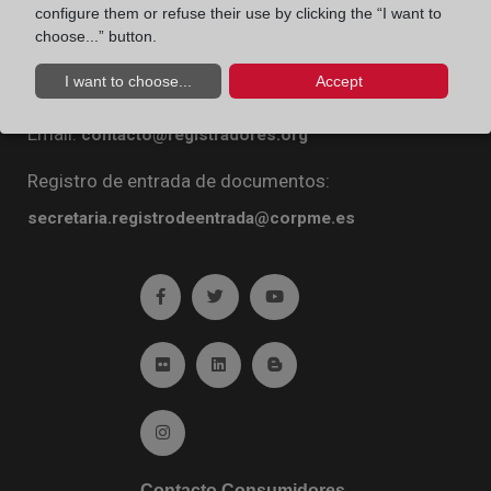
configure them or refuse their use by clicking the “I want to
Diego de León, 21. 28006 Madrid
choose...” button.
Teléfono:
91 270 16 99
I want to choose...
Accept
Fax:
91 564 11 59
Email:
contacto@registradores.org
Registro de entrada de documentos:
secretaria.registrodeentrada@corpme.es
Ir a facebook (abre en ventana nueva)
Ir a twitter (abre en ventana nueva)
Ir a YouTube (abre en venta
Ir a Flickr (abre en ventana nueva)
Ir a Linkedin (abre en ventana nueva)
Ir al Blog (abre en ventana n
Ir a Instagram (abre en ventana nueva)
Contacto Consumidores