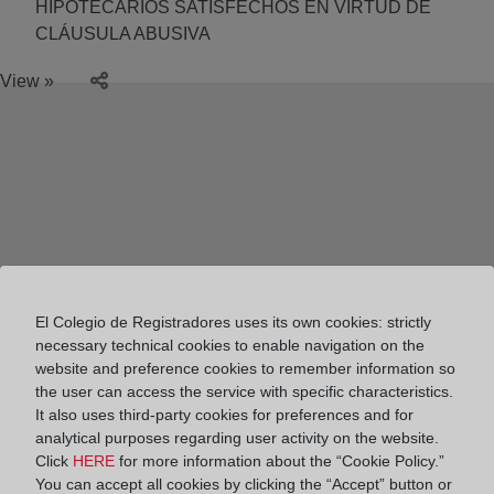
HIPOTECARIOS SATISFECHOS EN VIRTUD DE
CLÁUSULA ABUSIVA
View »
El Colegio de Registradores uses its own cookies: strictly
necessary technical cookies to enable navigation on the
website and preference cookies to remember information so
the user can access the service with specific characteristics.
It also uses third-party cookies for preferences and for
analytical purposes regarding user activity on the website.
Click
HERE
for more information about the “Cookie Policy.”
Colegio de Registradores
You can accept all cookies by clicking the “Accept” button or