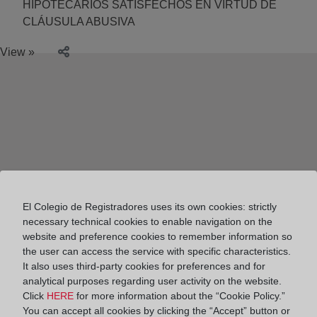
HIPOTECARIOS SATISFECHOS EN VIRTUD DE
CLÁUSULA ABUSIVA
View »
El Colegio de Registradores uses its own cookies: strictly
necessary technical cookies to enable navigation on the
website and preference cookies to remember information so
the user can access the service with specific characteristics.
It also uses third-party cookies for preferences and for
analytical purposes regarding user activity on the website.
Click
HERE
for more information about the “Cookie Policy.”
Colegio de Registradores
You can accept all cookies by clicking the “Accept” button or