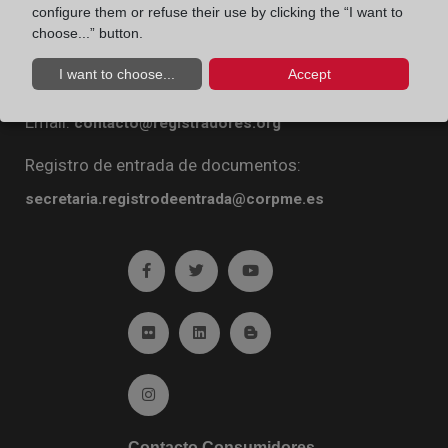
configure them or refuse their use by clicking the “I want to
Diego de León, 21. 28006 Madrid
choose...” button.
Teléfono:
91 270 16 99
I want to choose...
Accept
Fax:
91 564 11 59
Email:
contacto@registradores.org
Registro de entrada de documentos:
secretaria.registrodeentrada@corpme.es
Ir a facebook (abre en ventana nueva)
Ir a twitter (abre en ventana nueva)
Ir a YouTube (abre en venta
Ir a Flickr (abre en ventana nueva)
Ir a Linkedin (abre en ventana nueva)
Ir al Blog (abre en ventana n
Ir a Instagram (abre en ventana nueva)
Contacto Consumidores