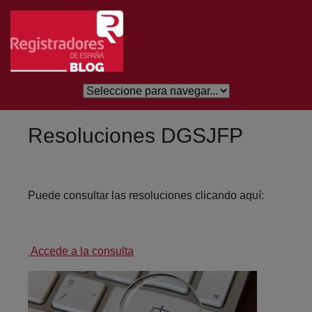
Skip to Main Content
Resoluciones DGSJFP
Puede consultar las resoluciones clicando aquí:
Accede a la consulta