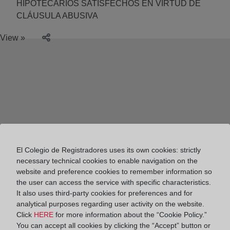
HIPOTECARIOS SATISFECHOS EN VIRTUD DE
CLÁUSULA ABUSIVA
View »
El Colegio de Registradores uses its own cookies: strictly
necessary technical cookies to enable navigation on the
website and preference cookies to remember information so
the user can access the service with specific characteristics.
It also uses third-party cookies for preferences and for
analytical purposes regarding user activity on the website.
Click
HERE
for more information about the “Cookie Policy.”
Colegio de Registradores
You can accept all cookies by clicking the “Accept” button or