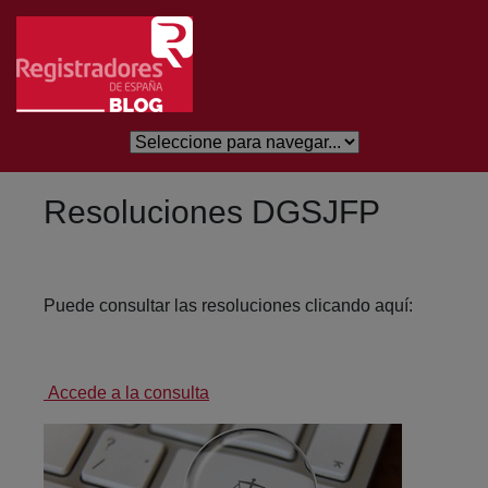
Skip to Main Content
Resoluciones DGSJFP
Puede consultar las resoluciones clicando aquí:
Accede a la consulta