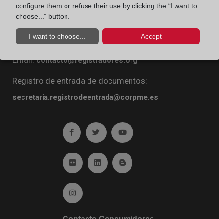
configure them or refuse their use by clicking the “I want to
Diego de León, 21. 28006 Madrid
choose...” button.
Teléfono:
91 270 16 99
I want to choose...
Accept
Fax:
91 564 11 59
Email:
contacto@registradores.org
Registro de entrada de documentos:
secretaria.registrodeentrada@corpme.es
Ir a facebook (abre en ventana nueva)
Ir a twitter (abre en ventana nueva)
Ir a YouTube (abre en venta
Ir a Flickr (abre en ventana nueva)
Ir a Linkedin (abre en ventana nueva)
Ir al Blog (abre en ventana n
Ir a Instagram (abre en ventana nueva)
Contacto Consumidores