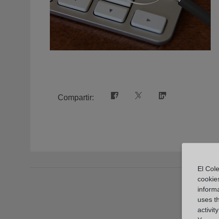
Compartir:
El Cole
cookie
informa
uses t
activit