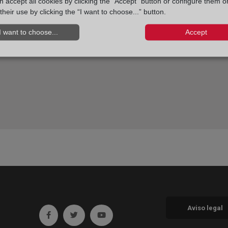
 accept all cookies by clicking the “Accept” button or configure them o
their use by clicking the “I want to choose...” button.
I want to choose...
Accept
Aviso legal
Ir a facebook (abre en ventana nueva)
Ir a twitter (abre en ventana nueva)
Ir a YouTube (abre en ventana nueva