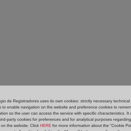
gio de Registradores uses its own cookies: strictly necessary technical
s to enable navigation on the website and preference cookies to reme
PARTE II. DIES A 
tion so the user can access the service with specific characteristics. It 
hird-party cookies for preferences and for analytical purposes regardin
RESTITUCIÓN DE L
y on the website. Click
HERE
for more information about the “Cookie Pol
EN VIRTUD DE CLÁ