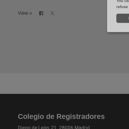
You can
refuse 
View »
Colegio de Registradores
Diego de León, 21. 28006 Madrid