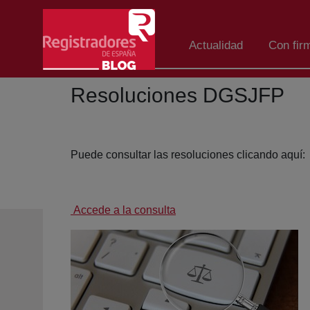
Skip to Main Content
Actualidad
Con fir
Resoluciones DGSJFP
Puede consultar las resoluciones clicando aquí:
Accede a la consulta