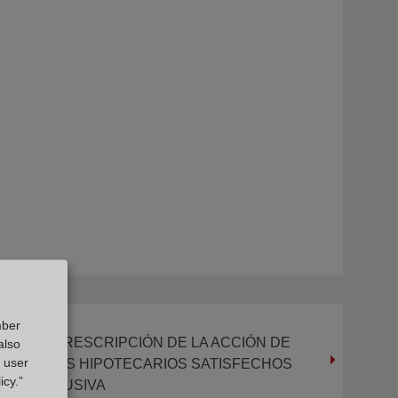
mber
QUO DE LA PRESCRIPCIÓN DE LA ACCIÓN DE
also
g user
OS GASTOS HIPOTECARIOS SATISFECHOS
icy.”
USULA ABUSIVA