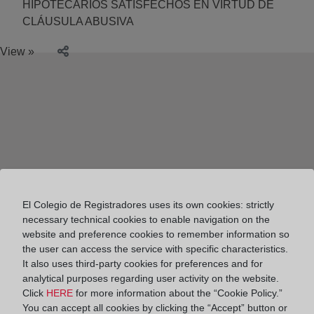
HIPOTECARIOS SATISFECHOS EN VIRTUD DE
CLÁUSULA ABUSIVA
View »
El Colegio de Registradores uses its own cookies: strictly
necessary technical cookies to enable navigation on the
website and preference cookies to remember information so
the user can access the service with specific characteristics.
It also uses third-party cookies for preferences and for
analytical purposes regarding user activity on the website.
Click
HERE
for more information about the “Cookie Policy.”
Colegio de Registradores
You can accept all cookies by clicking the “Accept” button or