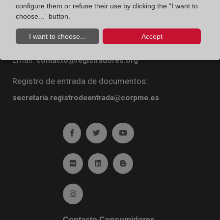
configure them or refuse their use by clicking the “I want to
Diego de León, 21. 28006 Madrid
choose...” button.
Teléfono:
91 270 16 99
I want to choose...
Accept
Fax:
91 564 11 59
Email:
contacto@registradores.org
Registro de entrada de documentos:
secretaria.registrodeentrada@corpme.es
Ir a facebook (abre en ventana nueva)
Ir a twitter (abre en ventana nueva)
Ir a YouTube (abre en venta
Ir a Flickr (abre en ventana nueva)
Ir a Linkedin (abre en ventana nueva)
Ir al Blog (abre en ventana n
Ir a Instagram (abre en ventana nueva)
Contacto Consumidores