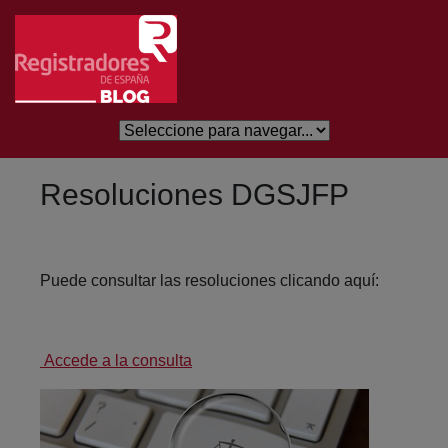
Skip to Main Content
Resoluciones DGSJFP
Puede consultar las resoluciones clicando aquí:
Accede a la consulta