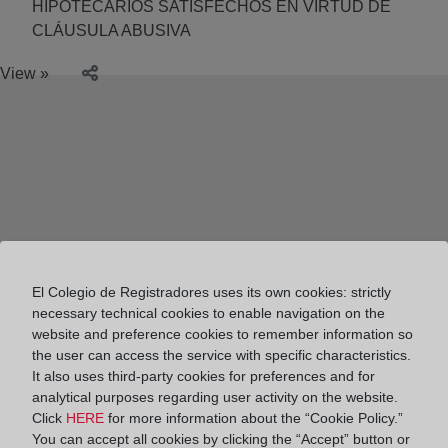
HIPOTECARIOS SATISFECHOS EN VIRTUD DE
CLÁUSULA ABUSIVA
View »
El Colegio de Registradores uses its own cookies: strictly
necessary technical cookies to enable navigation on the
website and preference cookies to remember information so
the user can access the service with specific characteristics.
It also uses third-party cookies for preferences and for
analytical purposes regarding user activity on the website.
Click
HERE
for more information about the “Cookie Policy.”
Colegio de Registradores
You can accept all cookies by clicking the “Accept” button or