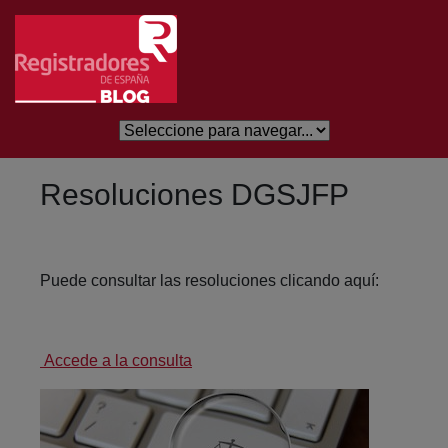
Skip to Main Content
Resoluciones DGSJFP
Puede consultar las resoluciones clicando aquí:
Accede a la consulta