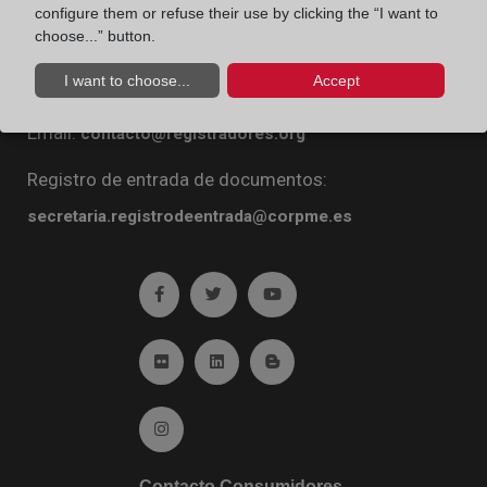
configure them or refuse their use by clicking the “I want to
Diego de León, 21. 28006 Madrid
choose...” button.
Teléfono:
91 270 16 99
I want to choose...
Accept
Fax:
91 564 11 59
Email:
contacto@registradores.org
Registro de entrada de documentos:
secretaria.registrodeentrada@corpme.es
Ir a facebook (abre en ventana nueva)
Ir a twitter (abre en ventana nueva)
Ir a YouTube (abre en venta
Ir a Flickr (abre en ventana nueva)
Ir a Linkedin (abre en ventana nueva)
Ir al Blog (abre en ventana n
Ir a Instagram (abre en ventana nueva)
Contacto Consumidores