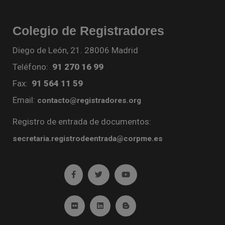
Colegio de Registradores
Diego de León, 21. 28006 Madrid
Teléfono:
91 270 16 99
Fax:
91 564 11 59
Email:
contacto@registradores.org
Registro de entrada de documentos:
secretaria.registrodeentrada@corpme.es
Ir a facebook (abre en ventana nueva)
Ir a twitter (abre en ventana nueva)
Ir a YouTube (abre en venta
Ir a Flickr (abre en ventana nueva)
Ir a Linkedin (abre en ventana nueva)
Ir al Blog (abre en ventana n