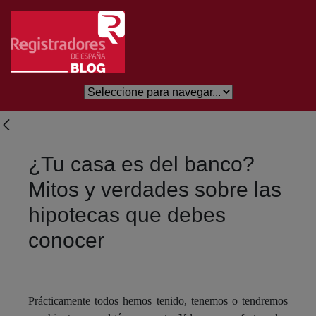
Eduki nagusira joan
¿Tu casa es del banco?
Mitos y verdades sobre las
hipotecas que debes
conocer
Prácticamente todos hemos tenido, tenemos o tendremos