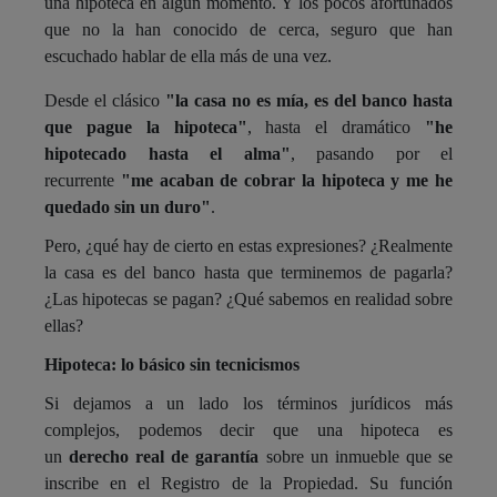
una hipoteca en algún momento. Y los pocos afortunados
que no la han conocido de cerca, seguro que han
escuchado hablar de ella más de una vez.
Desde el clásico
"la casa no es mía, es del banco hasta
que pague la hipoteca"
, hasta el dramático
"he
hipotecado hasta el alma"
, pasando por el
recurrente
"me acaban de cobrar la hipoteca y me he
quedado sin un duro"
.
Pero, ¿qué hay de cierto en estas expresiones? ¿Realmente
la casa es del banco hasta que terminemos de pagarla?
¿Las hipotecas se pagan? ¿Qué sabemos en realidad sobre
ellas?
Hipoteca: lo básico sin tecnicismos
Si dejamos a un lado los términos jurídicos más
complejos, podemos decir que una hipoteca es
un
derecho real de garantía
sobre un inmueble que se
inscribe en el Registro de la Propiedad. Su función