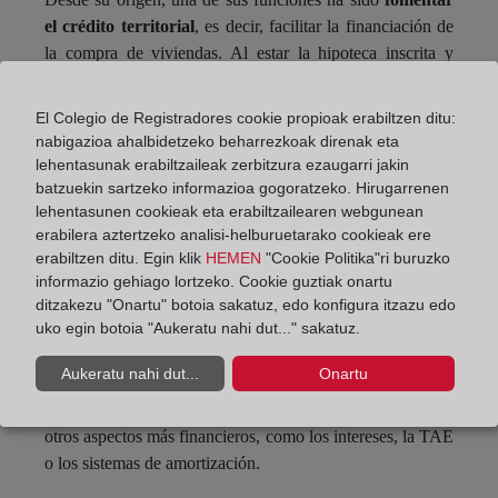
el crédito territorial
, es decir, facilitar la financiación de
la compra de viviendas. Al estar la hipoteca inscrita y
garantizada sobre un inmueble concreto, el riesgo para el
banco es menor, lo que se traduce en mejores condiciones
El Colegio de Registradores cookie propioak erabiltzen ditu:
para el cliente: tipos de interés más bajos y plazos de pago
nabigazioa ahalbidetzeko beharrezkoak direnak eta
más largos.
lehentasunak erabiltzaileak zerbitzura ezaugarri jakin
batzuekin sartzeko informazioa gogoratzeko. Hirugarrenen
Conclusión
lehentasunen cookieak eta erabiltzailearen webgunean
erabilera aztertzeko analisi-helburuetarako cookieak ere
Las hipotecas son un instrumento financiero clave para
erabiltzen ditu. Egin klik
HEMEN
"Cookie Politika"ri buruzko
acceder a la vivienda, pero también conllevan muchas
informazio gehiago lortzeko. Cookie guztiak onartu
implicaciones jurídicas y económicas que conviene
ditzakezu "Onartu" botoia sakatuz, edo konfigura itzazu edo
entender bien.
uko egin botoia "Aukeratu nahi dut..." sakatuz.
En este artículo hemos abordado su función principal
Aukeratu nahi dut...
Onartu
como garantía y su relación con el Registro de la
Propiedad. En próximos artículos profundizaremos en
otros aspectos más financieros, como los intereses, la TAE
o los sistemas de amortización.