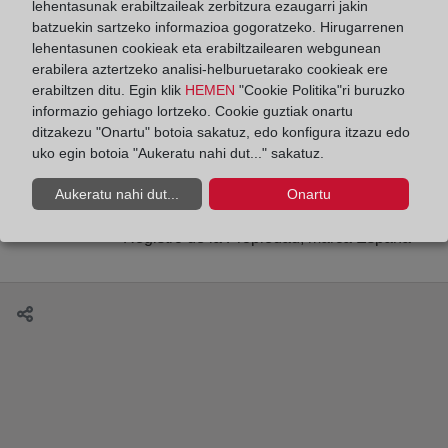
lehentasunak erabiltzaileak zerbitzura ezaugarri jakin
batzuekin sartzeko informazioa gogoratzeko. Hirugarrenen
lehentasunen cookieak eta erabiltzailearen webgunean
erabilera aztertzeko analisi-helburuetarako cookieak ere
La identificación de los medios de pago en la
erabiltzen ditu. Egin klik
HEMEN
"Cookie Politika"ri buruzko
prevención del blanqueo de capitales y la
informazio gehiago lortzeko. Cookie guztiak onartu
ditzakezu "Onartu" botoia sakatuz, edo konfigura itzazu edo
financiación del terrorismo. Calificación registral
uko egin botoia "Aukeratu nahi dut..." sakatuz.
Aukeratu nahi dut...
Onartu
“Registro de la Propiedad, marca España”