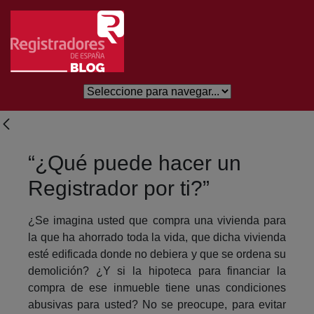
Eduki nagusira joan
“¿Qué puede hacer un
Registrador por ti?”
¿Se imagina usted que compra una vivienda para
la que ha ahorrado toda la vida, que dicha vivienda
esté edificada donde no debiera y que se ordena su
demolición? ¿Y si la hipoteca para financiar la
compra de ese inmueble tiene unas condiciones
abusivas para usted? No se preocupe, para evitar