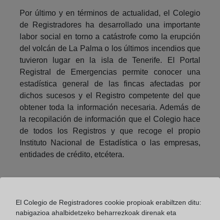
Por último y en términos de actualidad, el Colegio
de Registradores ha desarrollado una importante
labor social en torno a catástrofe como la erupción
del volcán de La Palma o los últimos incendios que
tuvieron lugar en la isla de Tenerife. El Portal
Registral de Emergencias permite conocer una
estadística general de las fincas afectadas por
dichos sucesos y el Registro competente del que
obtener toda la información necesaria. Además de
la recopilación de información que el Colegio hace
de todos los Registros y que recoge el propio
Instituto Nacional de Estadística o las empresas,
entidades de crédito, etcétera.
Compartir:
El Colegio de Registradores cookie propioak erabiltzen ditu:
nabigazioa ahalbidetzeko beharrezkoak direnak eta