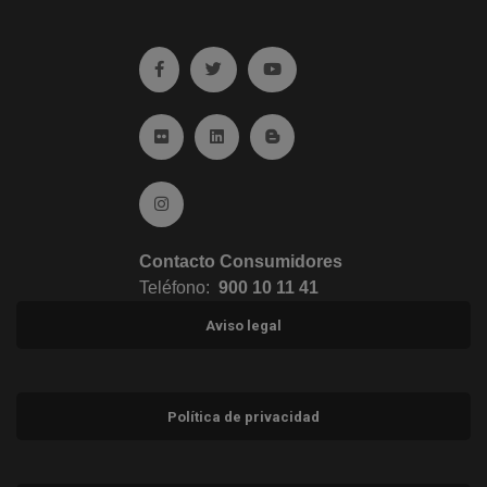
Ir a facebook (abre en ventana nueva)
Ir a twitter (abre en ventana nueva)
Ir a YouTube (abre en venta
Ir a Flickr (abre en ventana nueva)
Ir a Linkedin (abre en ventana nueva)
Ir al Blog (abre en ventana n
Ir a Instagram (abre en ventana nueva)
Contacto Consumidores
Teléfono:
900 10 11 41
Aviso legal
Política de privacidad