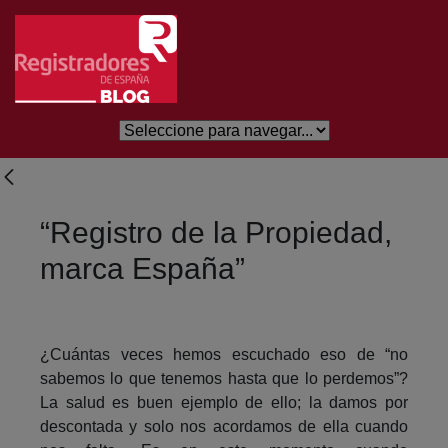
Eduki nagusira joan
“Registro de la Propiedad,
marca España”
¿Cuántas veces hemos escuchado eso de “no
sabemos lo que tenemos hasta que lo perdemos”?
La salud es buen ejemplo de ello; la damos por
descontada y solo nos acordamos de ella cuando