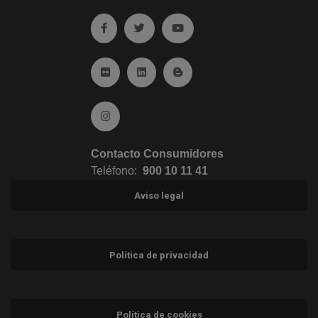
Ir a facebook (abre en ventana nueva)
Ir a twitter (abre en ventana nueva)
Ir a YouTube (abre en venta
Ir a Flickr (abre en ventana nueva)
Ir a Linkedin (abre en ventana nueva)
Ir al Blog (abre en ventana n
Ir a Instagram (abre en ventana nueva)
Contacto Consumidores
Teléfono:
900 10 11 41
Aviso legal
Política de privacidad
Política de cookies