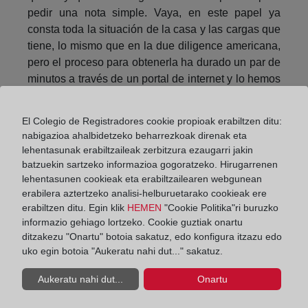
pedir una nota simple. Vaya, en este papel ya
consta toda la situación de la casa y las cargas que
tiene, lo mismo que en la due diligence americana,
pero el proceso para obtenerla ha durado un par de
minutos a través de un portal de internet y lo hemos
podido hacer nosotros mismos. Con esta
información estamos seguros de que queremos la
El Colegio de Registradores cookie propioak erabiltzen ditu:
casa.
nabigazioa ahalbidetzeko beharrezkoak direnak eta
lehentasunak erabiltzaileak zerbitzura ezaugarri jakin
Vamos al banco, nos da la hipoteca, sin seguros de
batzuekin sartzeko informazioa gogoratzeko. Hirugarrenen
título ni nada de eso. Firmamos la escritura en el
lehentasunen cookieak eta erabiltzailearen webgunean
notario y la inscribimos en el Registro de la
erabilera aztertzeko analisi-helburuetarako cookieak ere
Propiedad que nos corresponde. La casa ya es
erabiltzen ditu. Egin klik
HEMEN
"Cookie Politika"ri buruzko
nuestra para siempre.
informazio gehiago lortzeko. Cookie guztiak onartu
ditzakezu "Onartu" botoia sakatuz, edo konfigura itzazu edo
Sin embargo, la historia se repite. Unos cuantos
uko egin botoia "Aukeratu nahi dut..." sakatuz.
años después, aparece un señor que dice ser el
Aukeratu nahi dut...
Onartu
verdadero propietario de la casa, nos demanda y
vamos a juicio. Pero ahora el desenlace es