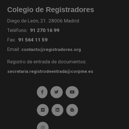
Colegio de Registradores
Diego de León, 21. 28006 Madrid
Teléfono:
91 270 16 99
Fax:
91 564 11 59
Email:
contacto@registradores.org
Registro de entrada de documentos:
secretaria.registrodeentrada@corpme.es
Ir a facebook (abre en ventana nueva)
Ir a twitter (abre en ventana nueva)
Ir a YouTube (abre en venta
Ir a Flickr (abre en ventana nueva)
Ir a Linkedin (abre en ventana nueva)
Ir al Blog (abre en ventana n
Ir a Instagram (abre en ventana nueva)