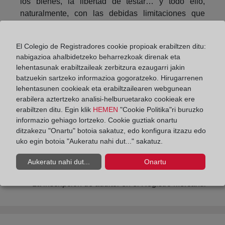
los bienes, la libertad de testar… y todo ello,
naturalmente, con las debidas limitaciones que
exige el respeto de las demás personas que forman
la sociedad. El Código Civil ha sido también el
El Colegio de Registradores cookie propioak erabiltzen ditu:
texto que ha ido ensanchando el ámbito de
nabigazioa ahalbidetzeko beharrezkoak direnak eta
actuación jurídica de la mujer, hasta consagrar la
lehentasunak erabiltzaileak zerbitzura ezaugarri jakin
plena igualdad”.
batzuekin sartzeko informazioa gogoratzeko. Hirugarrenen
lehentasunen cookieak eta erabiltzailearen webgunean
erabilera aztertzeko analisi-helburuetarako cookieak ere
Compartir:
erabiltzen ditu. Egin klik
HEMEN
"Cookie Politika"ri buruzko
informazio gehiago lortzeko. Cookie guztiak onartu
ditzakezu "Onartu" botoia sakatuz, edo konfigura itzazu edo
uko egin botoia "Aukeratu nahi dut..." sakatuz.
Aukeratu nahi dut...
Onartu
La inscripción de auditor en el Registro Mercantil