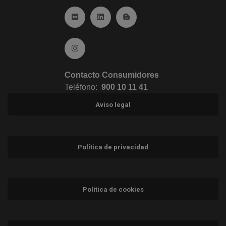
Ir a Flickr (abre en ventana nueva)
Ir a Linkedin (abre en ventana nueva)
Ir al Blog (abre en ventana n
Ir a Instagram (abre en ventana nueva)
Contacto Consumidores
Teléfono:
900 10 11 41
Aviso legal
Política de privacidad
Política de cookies