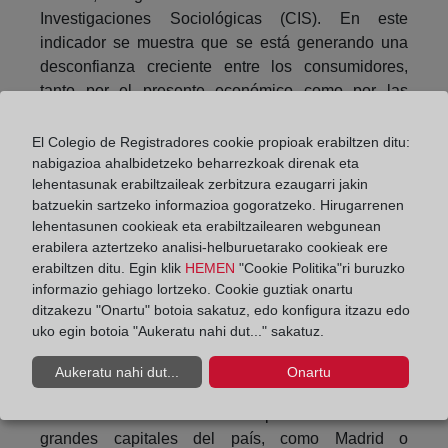
Investigaciones Sociológicas (CIS). En este
indicador se muestra que se está generando una
desconfianza creciente entre los consumidores,
tanto por el presente económico como por las
perspectivas de futuro que esperan.
El Colegio de Registradores cookie propioak erabiltzen ditu:
Operaciones adelantadas
nabigazioa ahalbidetzeko beharrezkoak direnak eta
lehentasunak erabiltzaileak zerbitzura ezaugarri jakin
batzuekin sartzeko informazioa gogoratzeko. Hirugarrenen
Finalmente, Acedo-Rico asegura que la entrada en
lehentasunen cookieak eta erabiltzailearen webgunean
vigor de la Ley Hipotecaria en junio ha supuesto
erabilera aztertzeko analisi-helburuetarako cookieak ere
que muchas operaciones se adelantaran para
erabiltzen ditu. Egin klik
HEMEN
"Cookie Politika"ri buruzko
evitarla o que, por el contrario, se hayan retrasado
informazio gehiago lortzeko. Cookie guztiak onartu
hasta aclarar los nuevos trámites burocráticos. »
ditzakezu "Onartu" botoia sakatuz, edo konfigura itzazu edo
uko egin botoia "Aukeratu nahi dut..." sakatuz.
A este respecto, afirma que «no estamos ante una
burbuja inmobiliaria, sino ante un crecimiento
Aukeratu nahi dut...
Onartu
asimétrico del mercado en España. Los aumentos
en las ventas se han venido produciendo en las
grandes capitales del país, como Madrid o