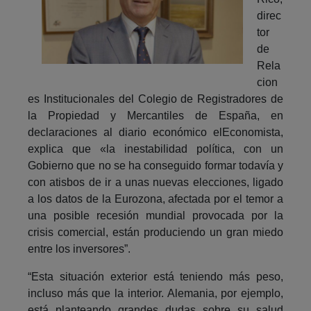
direc
tor
de
Rela
cion
es Institucionales del Colegio de Registradores de
la Propiedad y Mercantiles de España, en
declaraciones al diario económico elEconomista,
explica que «la inestabilidad política, con un
Gobierno que no se ha conseguido formar todavía y
con atisbos de ir a unas nuevas elecciones, ligado
a los datos de la Eurozona, afectada por el temor a
una posible recesión mundial provocada por la
crisis comercial, están produciendo un gran miedo
entre los inversores”.
“Esta situación exterior está teniendo más peso,
incluso más que la interior. Alemania, por ejemplo,
está planteando grandes dudas sobre su salud