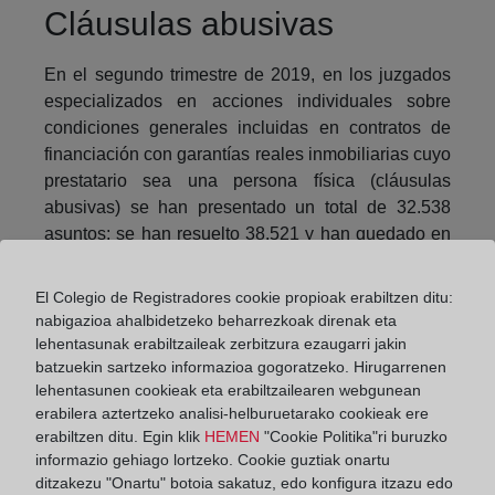
Cláusulas abusivas
En el segundo trimestre de 2019, en los juzgados
especializados en acciones individuales sobre
condiciones generales incluidas en contratos de
financiación con garantías reales inmobiliarias cuyo
prestatario sea una persona física (cláusulas
abusivas) se han presentado un total de 32.538
asuntos; se han resuelto 38.521 y han quedado en
tramitación 255.247. Las sentencias dictadas han
ascendido a 31.630, de las que el 96,6 por ciento
El Colegio de Registradores cookie propioak erabiltzen ditu:
han sido estimatorias.
nabigazioa ahalbidetzeko beharrezkoak direnak eta
lehentasunak erabiltzaileak zerbitzura ezaugarri jakin
Procedimientos monitorios
batzuekin sartzeko informazioa gogoratzeko. Hirugarrenen
lehentasunen cookieak eta erabiltzailearen webgunean
erabilera aztertzeko analisi-helburuetarako cookieak ere
Los procedimientos monitorios presentados en el
erabiltzen ditu. Egin klik
HEMEN
"Cookie Politika"ri buruzko
segundo trimestre de 2019 en los Juzgados de
informazio gehiago lortzeko. Cookie guztiak onartu
Primera Instancia y de Primera Instancia e
ditzakezu "Onartu" botoia sakatuz, edo konfigura itzazu edo
Instrucción fueron 173.413, lo que supone un