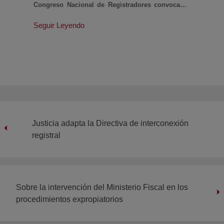
Congreso Nacional de Registradores convocado
en torno a dos grandes bloques temáticos de
Seguir Leyendo
máxima actualidad: la innovación y el derecho
europeo.
Justicia adapta la Directiva de interconexión
registral
Sobre la intervención del Ministerio Fiscal en los
procedimientos expropiatorios