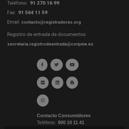
Teléfono:
91 270 16 99
Fax:
91 564 11 59
Email:
contacto@registradores.org
Registro de entrada de documentos:
secretaria.registrodeentrada@corpme.es
Ir a facebook (abre en ventana nueva)
Ir a twitter (abre en ventana nueva)
Ir a YouTube (abre en venta
Ir a Flickr (abre en ventana nueva)
Ir a Linkedin (abre en ventana nueva)
Ir al Blog (abre en ventana n
Ir a Instagram (abre en ventana nueva)
Contacto Consumidores
Teléfono:
900 10 11 41