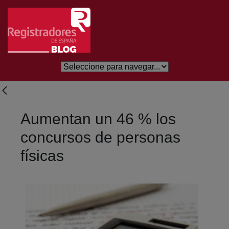
Eduki nagusira joan
Aumentan un 46 % los
concursos de personas
físicas